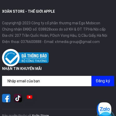
XOĂN STORE - THẾ GIỚI APPLE
Copyright@ 2023 Công ty cổ phần thương mại Ego Mobicon
Chứng nhận ĐKKD số: 038828xxxx do sở KH & ĐT TP.Hà Nội cấp
Địa chỉ: 207 Trần Quốc Hoàn, P.Dịch Vọng Hậu, Q.Cầu Giấy, Hà Nội
Điện thoại:
0376600888
- Email:
xtmedia.group@gmail.com
NHẬN TIN KHUYẾN MÃI
Đăng ký
Bản quyền thuộc về
Xoăn Store