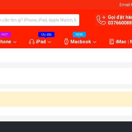
Email 
Gọi đặt hà
037660088
HOT
Ưu đãi
NEW
Phone
iPad
Macbook
iMac |