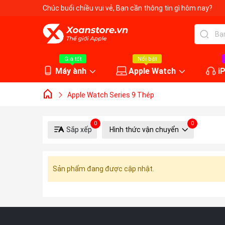
Chúc buổi chiều vui vẻ
, Bạn cần thông tin gì hôm nay?
Giá tốt
Nổi bật
Máy ành
Apple Watch
i
Apple Watch Series 9 Thép
0
0
Sắp xếp
Hình thức vận chuyển
Sản phẩm đang được cập nhật.