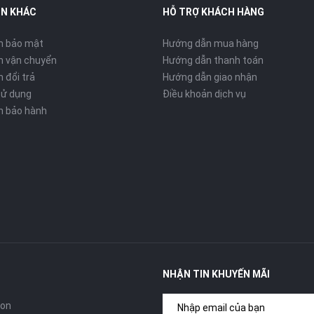
IN KHÁC
HỖ TRỢ KHÁCH HÀNG
h bảo mật
Hướng dẫn mua hàng
h vận chuyển
Hướng dẫn thanh toán
 đổi trả
Hướng dẫn giao nhận
sử dụng
Điều khoản dịch vụ
h bảo hành
NHẬN TIN KHUYẾN MÃI
con