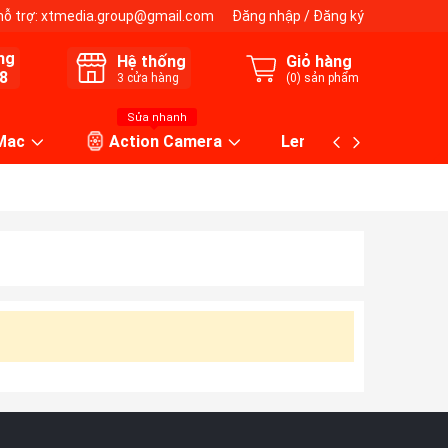
hỗ trợ:
xtmedia.group@gmail.com
Đăng nhập
/
Đăng ký
ng
Hệ thống
Giỏ hàng
8
3
cửa hàng
(
0
) sản phẩm
Sửa nhanh
 Mac
Action Camera
Lens máy ảnh