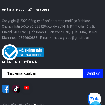
XOĂN STORE - THẾ GIỚI APPLE
Copyright@ 2023 Công ty cổ phần thương mại Ego Mobicon
Chứng nhận ĐKKD số: 038828xxxx do sở KH & ĐT TP.Hà Nội cấp
Địa chỉ: 207 Trần Quốc Hoàn, P.Dịch Vọng Hậu, Q.Cầu Giấy, Hà Nội
Điện thoại:
0376600888
- Email:
xtmedia.group@gmail.com
NHẬN TIN KHUYẾN MÃI
Đăng ký
Bản quyền thuộc về
Xoăn Store