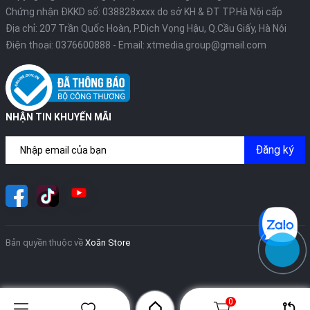
Chứng nhận ĐKKD số: 038828xxxx do sở KH & ĐT TP.Hà Nội cấp
Địa chỉ: 207 Trần Quốc Hoàn, P.Dịch Vọng Hậu, Q.Cầu Giấy, Hà Nội
Điện thoại:
0376600888
- Email:
xtmedia.group@gmail.com
NHẬN TIN KHUYẾN MÃI
Đăng ký
Bản quyền thuộc về
Xoăn Store
0