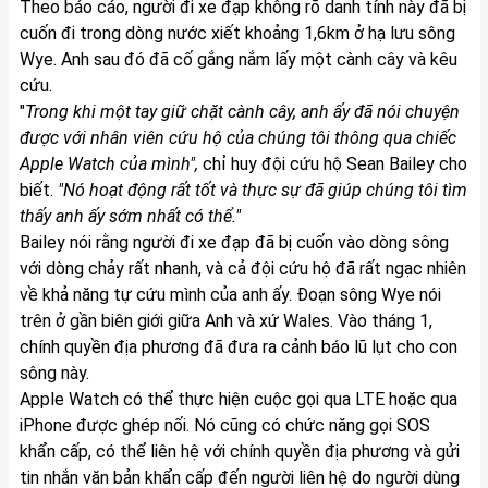
Theo báo cáo, người đi xe đạp không rõ danh tính này đã bị
cuốn đi trong dòng nước xiết khoảng 1,6km ở hạ lưu sông
Wye. Anh sau đó đã cố gắng nắm lấy một cành cây và kêu
cứu.
"
Trong khi một tay giữ chặt cành cây, anh ấy đã nói chuyện
được với nhân viên cứu hộ của chúng tôi thông qua chiếc
Apple Watch của mình",
chỉ huy đội cứu hộ Sean Bailey cho
biết.
"Nó hoạt động rất tốt và thực sự đã giúp chúng tôi tìm
thấy anh ấy sớm nhất có thể."
Bailey nói rằng người đi xe đạp đã bị cuốn vào dòng sông
với dòng chảy rất nhanh, và cả đội cứu hộ đã rất ngạc nhiên
về khả năng tự cứu mình của anh ấy. Đoạn sông Wye nói
trên ở gần biên giới giữa Anh và xứ Wales. Vào tháng 1,
chính quyền địa phương đã đưa ra cảnh báo lũ lụt cho con
sông này.
Apple Watch có thể thực hiện cuộc gọi qua LTE hoặc qua
iPhone được ghép nối. Nó cũng có chức năng gọi SOS
khẩn cấp, có thể liên hệ với chính quyền địa phương và gửi
tin nhắn văn bản khẩn cấp đến người liên hệ do người dùng