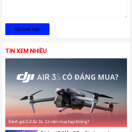
Gửi bình luận
TIN XEM NHIỀU
Đánh giá DJI Air 3s. Có nên mua hay không?