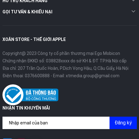
HỖ TRỢ KHÁCH HÀNG
GỌI TƯ VẤN & KHIẾU NẠI
XOĂN STORE - THẾ GIỚI APPLE
Copyright@ 2023 Công ty cổ phần thương mại Ego Mobicon
Chứng nhận ĐKKD số: 038828xxxx do sở KH & ĐT TP.Hà Nội cấp
Địa chỉ: 207 Trần Quốc Hoàn, P.Dịch Vọng Hậu, Q.Cầu Giấy, Hà Nội
Điện thoại:
0376600888
- Email:
xtmedia.group@gmail.com
NHẬN TIN KHUYẾN MÃI
Đăng ký