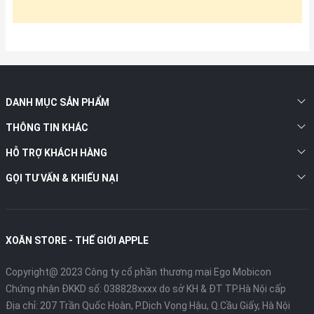
DANH MỤC SẢN PHẨM
THÔNG TIN KHÁC
HỖ TRỢ KHÁCH HÀNG
GỌI TƯ VẤN & KHIẾU NẠI
XOĂN STORE - THẾ GIỚI APPLE
Copyright@ 2023 Công ty cổ phần thương mại Ego Mobicon
Chứng nhận ĐKKD số: 038828xxxx do sở KH & ĐT TP.Hà Nội cấp
Địa chỉ: 207 Trần Quốc Hoàn, P.Dịch Vọng Hậu, Q.Cầu Giấy, Hà Nội