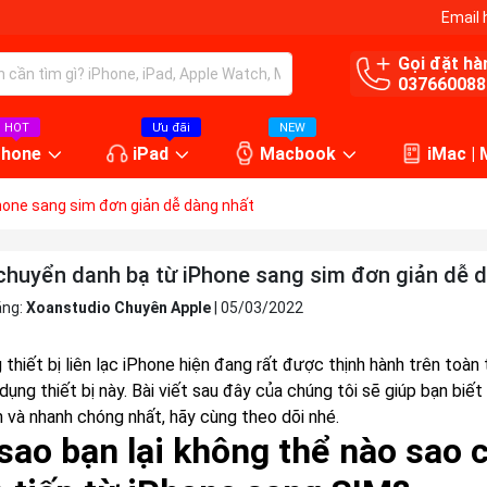
Email 
Gọi đặt hà
037660088
HOT
Ưu đãi
NEW
Phone
iPad
Macbook
iMac |
hone sang sim đơn giản dễ dàng nhất
chuyển danh bạ từ iPhone sang sim đơn giản dễ 
ăng:
Xoanstudio Chuyên Apple
|
05/03/2022
thiết bị liên lạc iPhone hiện đang rất được thịnh hành trên toàn 
 dụng thiết bị này. Bài viết sau đây của chúng tôi sẽ giúp bạn b
n và nhanh chóng nhất, hãy cùng theo dõi nhé.
 sao bạn lại không thể nào sao 