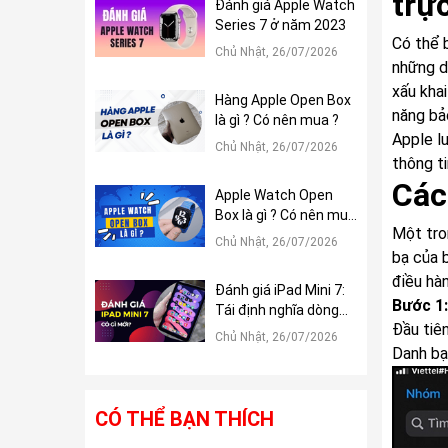
trự
Đánh giá Apple Watch
Series 7 ở năm 2023
Có thể 
Chủ Nhật, 26/07/2026
những d
xấu kha
Hàng Apple Open Box
năng bả
là gì ? Có nên mua ?
Apple l
Chủ Nhật, 26/07/2026
thông ti
Các
Apple Watch Open
Box là gì ? Có nên mua
Một tro
?
Chủ Nhật, 26/07/2026
bạ của b
điều hà
Đánh giá iPad Mini 7:
Bước 1:
Tái định nghĩa dòng
Đầu tiê
iPad Mini
Chủ Nhật, 26/07/2026
Danh bạ
CÓ THỂ BẠN THÍCH