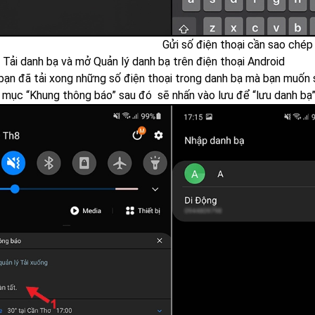
Gửi số điện thoại cần sao chép
Tải danh bạ và mở Quản lý danh bạ trên điện thoại Android
 bạn đã tải xong những số điện thoại trong danh bạ mà bạn muốn 
 mục “Khung thông báo” sau đó sẽ nhấn vào lưu để “lưu danh bạ