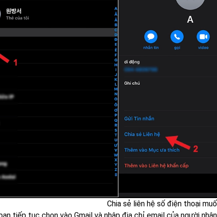
Chia sẻ liên hệ số điện thoại mu
ạn tiếp tục chọn vào Gmail và nhập địa chỉ email của người nhận 