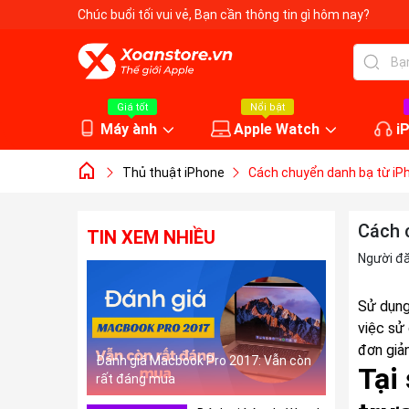
Chúc buổi tối vui vẻ
, Bạn cần thông tin gì hôm nay?
Giá tốt
Nổi bật
Máy ành
Apple Watch
i
Thủ thuật iPhone
Cách chuyển danh bạ từ iP
Cách 
TIN XEM NHIỀU
Người đ
Sử dụng 
việc sử
đơn giả
Đánh giá Macbook Pro 2017: Vẫn còn
Tại
rất đáng mua