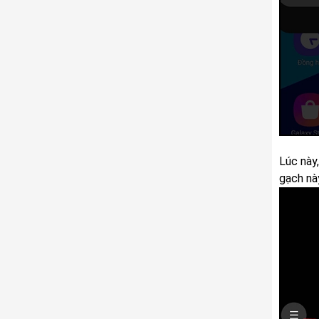
Lúc này
gạch nà