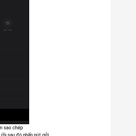
ốn sao chép
rồi sau đó nhấn nút gửi