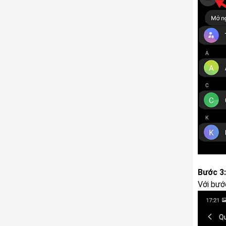
Bước 3:
Với bướ