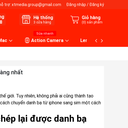
hỗ trợ:
xtmedia.group@gmail.com
Đăng nhập
/
Đăng ký
ng
Hệ thống
Giỏ hàng
8
3
cửa hàng
(
0
) sản phẩm
Sửa nhanh
 Mac
Action Camera
Lens máy ảnh
dàng nhất
thế giới. Tuy nhiên, không phải ai cũng thành tạo
iết cách chuyển danh bạ từ iphone sang sim một cách
chép lại được danh bạ