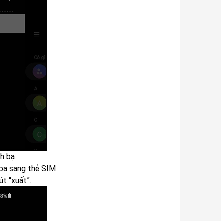
h bạ
 bạ sang thẻ SIM
t “xuất”.