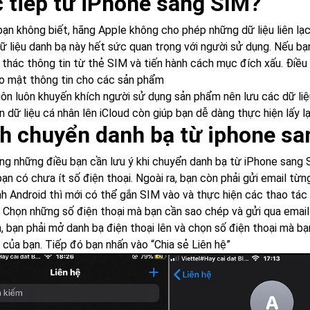
c tiếp từ iPhone sang SIM?
bạn không biết, hãng Apple không cho phép những dữ liệu liên lạc
ữ liệu danh bạ này hết sức quan trọng với người sử dụng. Nếu bạ
i thác thông tin từ thẻ SIM và tiến hành cách mục đích xấu. Điều
o mật thông tin cho các sản phẩm
uôn luôn khuyến khích người sử dụng sản phẩm nên lưu các dữ liệu
n dữ liệu cá nhân lên iCloud còn giúp bạn dễ dàng thực hiện lấy 
h chuyển danh bạ từ iphone sa
ng những điều bạn cần lưu ý khi chuyển danh bạ từ iPhone sang S
ạn có chưa ít số điện thoại. Ngoài ra, bạn còn phải gửi email từn
nh Android thì mới có thể gắn SIM vào và thực hiện các thao tá
Chọn những số điện thoại mà bạn cần sao chép và gửi qua email
n, bạn phải mở danh bạ điện thoại lên và chọn số điện thoại mà 
 của bạn. Tiếp đó bạn nhấn vào “Chia sẻ Liên hệ”