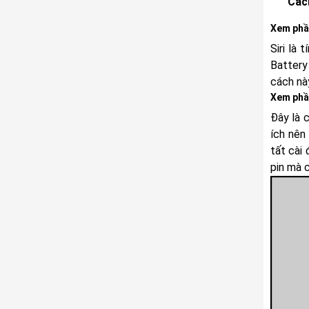
Các
Xem phần
Siri là
Battery
cách nà
Xem phầ
Đây là 
ích nên
tất cài
pin mà 