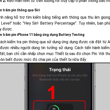
h 2:
Kéo màn hình từ trên xuống rồi truy cập ở phần thông báo m
 trăm pin thông qua Siri
 tính năng hỗ trợ tìm kiếm bằng tiếng anh thông qua thu âm giọng
 Level" hoặc "Hey Siri! Battery Percentage". Tuy nhiên, bạn ph
y được.
n trăm pin iPhone 11 bằng ứng dụng Battery Testing
cách kiểm tra pin thông qua sử dụng ứng dụng được cài đặt từ A
 được nhiều người dùng tin tưởng sử dụng. Cách tiến hành kiểm 
 đặt, bạn chỉ cần nhấp chọn mục Thiết bị sau đó chọn Pin. Với t
còn biết được mức độ chai pin của thiết bị nữa đấy.