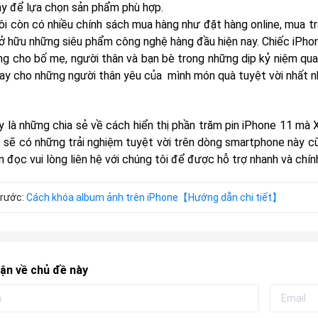
y để lựa chọn sản phẩm phù hợp.
ôi còn có nhiều chính sách mua hàng như đặt hàng online, mua t
sở hữu những siêu phẩm công nghệ hàng đầu hiện nay. Chiếc iPhone
ng cho bố mẹ, người thân và bạn bè trong những dịp kỷ niệm qua
ay cho những người thân yêu của mình món quà tuyệt vời nhất n
y là những chia sẻ về cách hiển thị phần trăm pin iPhone 11 mà
 sẽ có những trải nghiệm tuyệt vời trên dòng smartphone này c
 đọc vui lòng liên hệ với chúng tôi để được hỗ trợ nhanh và chín
trước:
Cách khóa album ảnh trên iPhone【Hướng dẫn chi tiết】
ận về chủ đề này