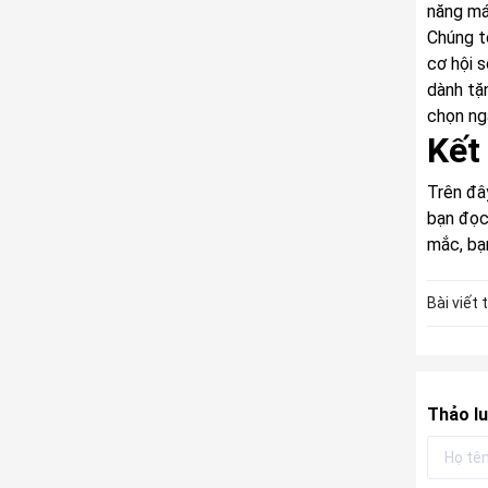
năng má
Chúng t
cơ hội 
dành tặ
chọn ng
Kết
Trên đâ
bạn đọc
mắc, bạn
Bài viết 
Thảo lu