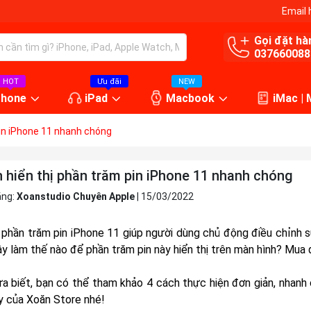
Email 
Gọi đặt hà
037660088
HOT
Ưu đãi
NEW
Phone
iPad
Macbook
iMac |
pin iPhone 11 nhanh chóng
h hiển thị phần trăm pin iPhone 11 nhanh chóng
ăng:
Xoanstudio Chuyên Apple
|
15/03/2022
ị phần trăm pin iPhone 11 giúp người dùng chủ động điều chỉnh 
ậy làm thế nào để phần trăm pin này hiển thị trên màn hình? Mua 
a biết, bạn có thể tham khảo 4 cách thực hiện đơn giản, nhanh 
y của Xoăn Store nhé!