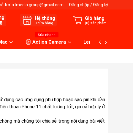
hỗ trợ:
xtmedia.group@gmail.com
Đăng nhập
/
Đăng ký
ng
Hệ thống
Giỏ hàng
8
3
cửa hàng
(
0
) sản phẩm
Sửa nhanh
 Mac
Action Camera
Lens máy ảnh
sử dụng các ứng dụng phù hợp hoặc sạc pin khi cần
điện thoại iPhone 11 chất lượng tốt, giá cả hợp lý ở
chóng mà chúng tôi chia sẻ trong nội dung bài viết