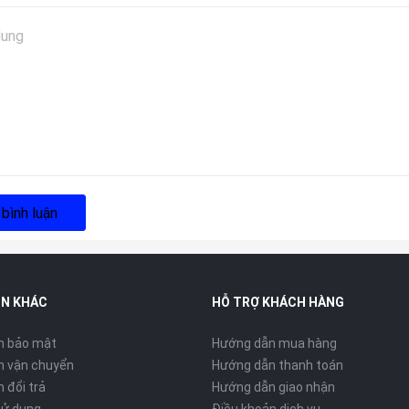
 bình luận
IN KHÁC
HỖ TRỢ KHÁCH HÀNG
h bảo mật
Hướng dẫn mua hàng
h vận chuyển
Hướng dẫn thanh toán
 đổi trả
Hướng dẫn giao nhận