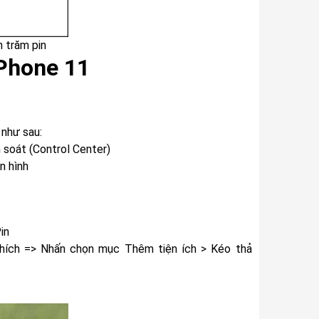
n trăm pin
iPhone 11
 như sau:
 soát (Control Center)
n hình
in
 thích => Nhấn chọn mục Thêm tiện ích > Kéo thả