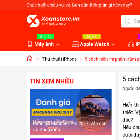
Chúc buổi chiều vui vẻ
, Bạn cần thông tin gì hôm nay?
Giá tốt
Nổi bật
Máy ành
Apple Watch
i
Thủ thuật iPhone
5 cách hiển thị phần trăm 
5 các
TIN XEM NHIỀU
Người đ
Hiển th
thiết. V
đâu?
Đánh giá Macbook Pro 2017: Vẫn còn
Nếu chư
rất đáng mua
dưới đâ