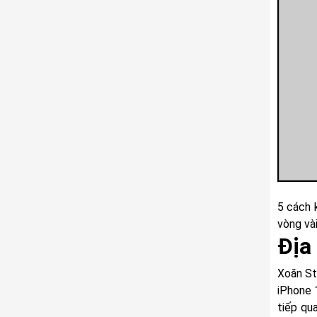
5 cách 
vòng và
Địa
Xoăn St
iPhone 
tiếp qu