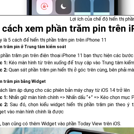
Lợi ích của chế độ hiển thị phầ
 cách xem phần trăm pin trên 
 là 5 cách để hiển thị phần trăm pin trên iPhone 11
n trăm pin ở Trung tâm kiểm soát
phần trăm pin trên điện thoại iPhone 11 bạn thực hiện các bước
c 1:
Kéo màn hình từ trên xuống để truy cập vào Trung tâm kiểm
c 2:
Quan sát phần trăm pin hiển thị ở góc trên cùng, bên phải mà
n trăm pin bằng Widget
cách làm áp dụng cho các phiên bản máy chạy từ iOS 14 trở lên
c 1:
Nhấn giữ màn hình chính => Nhấn dấu “+” => Kéo chọn mục P
c 2:
Sau đó, chọn kiểu widget hiển thị phần trăm pin theo ý
et vào màn hình chính là được
a, bạn cũng có thêm Widget vào phần Today View trên iOS.