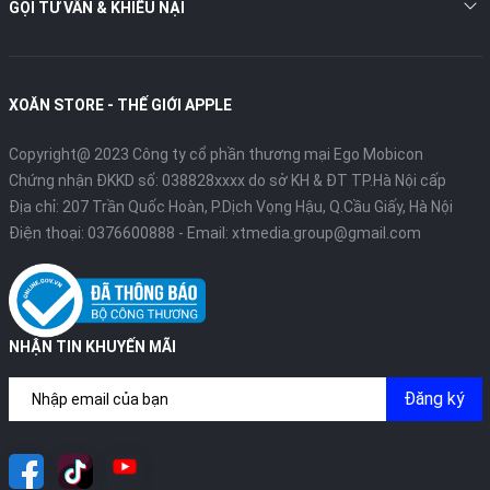
GỌI TƯ VẤN & KHIẾU NẠI
XOĂN STORE - THẾ GIỚI APPLE
Copyright@ 2023 Công ty cổ phần thương mại Ego Mobicon
Chứng nhận ĐKKD số: 038828xxxx do sở KH & ĐT TP.Hà Nội cấp
Địa chỉ: 207 Trần Quốc Hoàn, P.Dịch Vọng Hậu, Q.Cầu Giấy, Hà Nội
Điện thoại:
0376600888
- Email:
xtmedia.group@gmail.com
NHẬN TIN KHUYẾN MÃI
Đăng ký