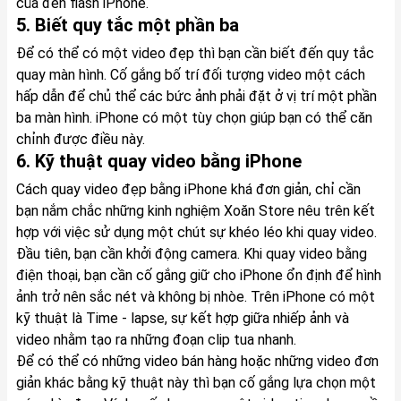
của đèn flash iPhone.
5. Biết quy tắc một phần ba
Để có thể có một video đẹp thì bạn cần biết đến quy tắc
quay màn hình. Cố gắng bố trí đối tượng video một cách
hấp dẫn để chủ thể các bức ảnh phải đặt ở vị trí một phần
ba màn hình. iPhone có một tùy chọn giúp bạn có thể căn
chỉnh được điều này.
6. Kỹ thuật quay video bằng iPhone
Cách quay video đẹp bằng iPhone khá đơn giản, chỉ cần
bạn nắm chắc những kinh nghiệm Xoăn Store nêu trên kết
hợp với việc sử dụng một chút sự khéo léo khi quay video.
Đầu tiên, bạn cần khởi động camera. Khi quay video bằng
điện thoại, bạn cần cố gắng giữ cho iPhone ổn định để hình
ảnh trở nên sắc nét và không bị nhòe. Trên iPhone có một
kỹ thuật là Time - lapse, sự kết hợp giữa nhiếp ảnh và
video nhằm tạo ra những đoạn clip tua nhanh.
Để có thể có những video bán hàng hoặc những video đơn
giản khác bằng kỹ thuật này thì bạn cố gắng lựa chọn một