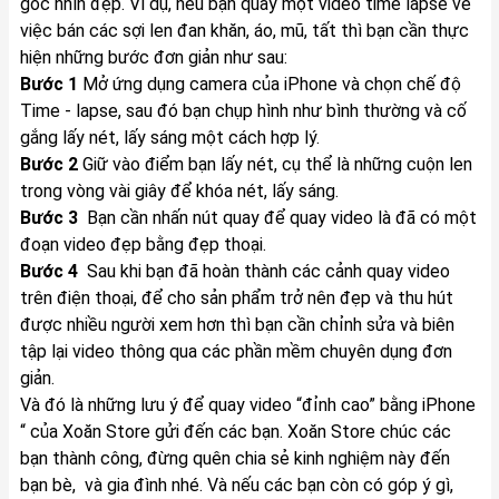
góc nhìn đẹp. Ví dụ, nếu bạn quay một video time lapse về
việc bán các sợi len đan khăn, áo, mũ, tất thì bạn cần thực
hiện những bước đơn giản như sau:
Bước 1
Mở ứng dụng camera của iPhone và chọn chế độ
Time - lapse, sau đó bạn chụp hình như bình thường và cố
gắng lấy nét, lấy sáng một cách hợp lý.
Bước 2
Giữ vào điểm bạn lấy nét, cụ thể là những cuộn len
trong vòng vài giây để khóa nét, lấy sáng.
Bước 3
Bạn cần nhấn nút quay để quay video là đã có một
đoạn video đẹp bằng đẹp thoại.
Bước 4
Sau khi bạn đã hoàn thành các cảnh quay video
trên điện thoại, để cho sản phẩm trở nên đẹp và thu hút
được nhiều người xem hơn thì bạn cần chỉnh sửa và biên
tập lại video thông qua các phần mềm chuyên dụng đơn
giản.
Và đó là những lưu ý để quay video “đỉnh cao” bằng iPhone
“ của Xoăn Store gửi đến các bạn. Xoăn Store chúc các
bạn thành công, đừng quên chia sẻ kinh nghiệm này đến
bạn bè, và gia đình nhé. Và nếu các bạn còn có góp ý gì,