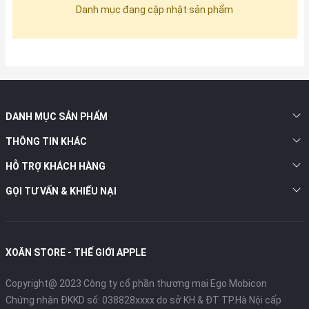
Danh mục đang cập nhật sản phẩm
DANH MỤC SẢN PHẨM
THÔNG TIN KHÁC
HỖ TRỢ KHÁCH HÀNG
GỌI TƯ VẤN & KHIẾU NẠI
XOĂN STORE - THẾ GIỚI APPLE
Copyright@ 2023 Công ty cổ phần thương mại Ego Mobicon
Chứng nhận ĐKKD số: 038828xxxx do sở KH & ĐT TP.Hà Nội cấp