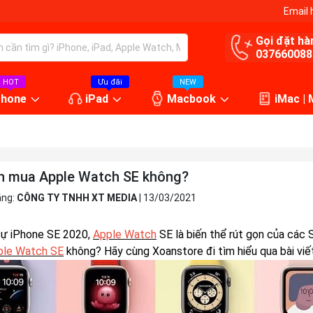
Email 
Gọi đặt hà
037660088
HOT
Ưu đãi
NEW
Phone
iPad
Macbook
iMac |
n mua Apple Watch SE không?
ăng:
CÔNG TY TNHH XT MEDIA
|
13/03/2021
ự iPhone SE 2020,
Apple Watch
SE là biến thể rút gọn của các 
ple Watch SE
không? Hãy cùng Xoanstore đi tìm hiểu qua bài viế