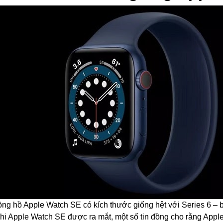
ồng hồ Apple Watch SE có kích thước giống hệt với Series 6 – 
hi Apple Watch SE được ra mắt, một số tin đồng cho rằng Apple 