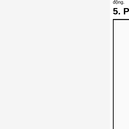
động.
5. 