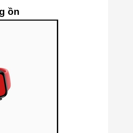
ng ồn