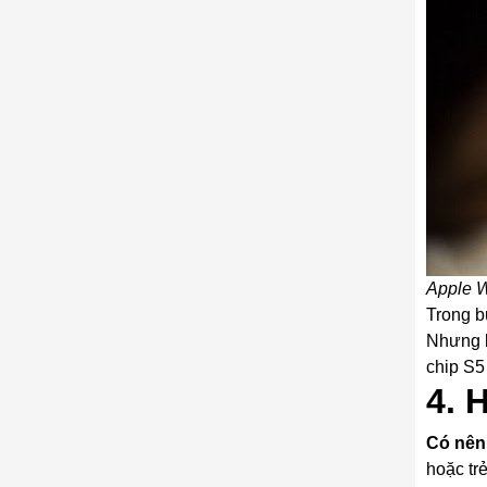
Apple W
Trong b
Nhưng k
chip S5
4. 
Có nên
hoặc tr