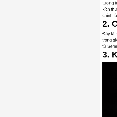
tương t
kích th
chính l
2. 
Đây là l
trọng g
từ Seri
3. 