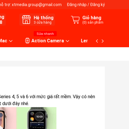
hỗ trợ:
xtmedia.group@gmail.com
Đăng nhập
/
Đăng ký
ng
Hệ thống
Giỏ hàng
8
3
cửa hàng
(
0
) sản phẩm
Sửa nhanh
 Mac
Action Camera
Lens máy ảnh
Series 4, 5 và 6 với mức giá rất mềm. Vậy có nên
t dưới đây nhé.