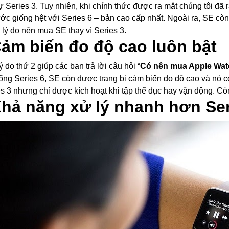
ự Series 3. Tuy nhiên, khi chính thức được ra mắt chúng tôi đã
ước giống hệt với Series 6 – bản cao cấp nhất. Ngoài ra, SE cò
à lý do nên mua SE thay vì Series 3.
Cảm biến đo độ cao luôn bật
ý do thứ 2 giúp các bạn trả lời câu hỏi “
Có nên mua Apple Wa
iống Series 6, SE còn được trang bị cảm biến đo độ cao và nó có
es 3 nhưng chỉ được kích hoạt khi tập thể dục hay vận động. Cò
Khả năng xử lý nhanh hơn Ser