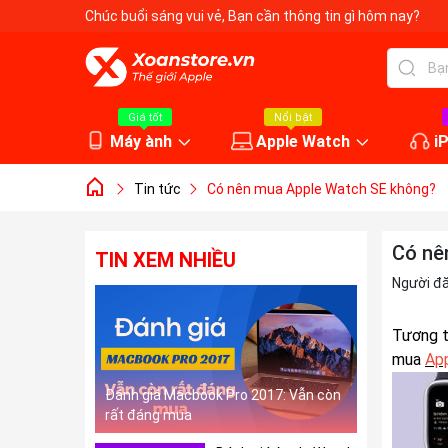
Chúc buổi sáng vui vẻ
, Bạn cần thông tin gì hôm nay?
Giá tốt
Nổi bật
Máy ành
Apple Watch
i
Tin tức
Có nên mua Apple Watch SE không?
Có nê
TIN XEM NHIỀU
Người đ
Tương t
mua
Ap
Đánh giá Macbook Pro 2017: Vẫn còn
rất đáng mua