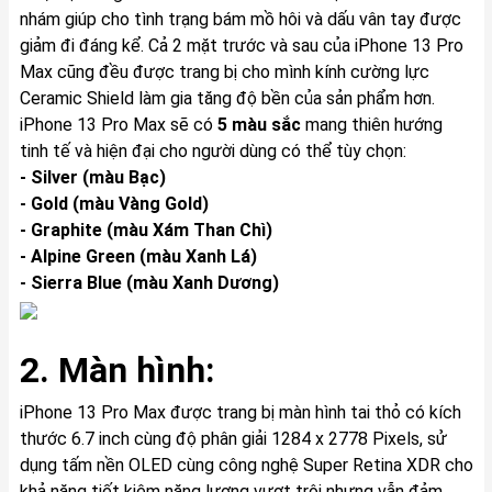
nhám giúp cho tình trạng bám mồ hôi và dấu vân tay được
giảm đi đáng kể. Cả 2 mặt trước và sau của iPhone 13 Pro
Max cũng đều được trang bị cho mình kính cường lực
Ceramic Shield làm gia tăng độ bền của sản phẩm hơn.
iPhone 13 Pro Max sẽ có
5 màu sắc
mang thiên hướng
tinh tế và hiện đại cho người dùng có thể tùy chọn:
- Silver (màu Bạc)
- Gold (màu Vàng Gold)
- Graphite (màu Xám Than Chì)
- Alpine Green (màu Xanh Lá)
- Sierra Blue (màu Xanh Dương)
2. Màn hình:
iPhone 13 Pro Max được trang bị màn hình tai thỏ có kích
thước 6.7 inch cùng độ phân giải 1284 x 2778 Pixels, sử
dụng tấm nền OLED cùng công nghệ Super Retina XDR cho
khả năng tiết kiệm năng lượng vượt trội nhưng vẫn đảm