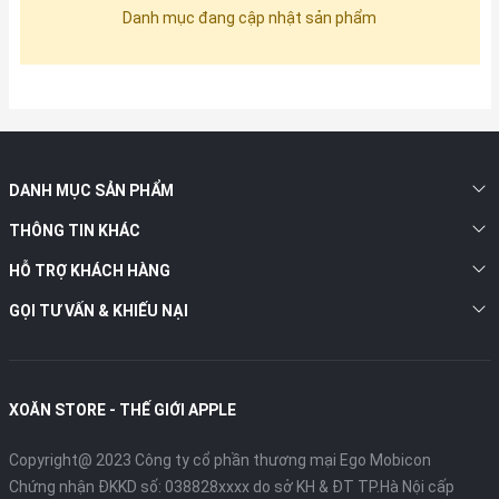
Danh mục đang cập nhật sản phẩm
DANH MỤC SẢN PHẨM
THÔNG TIN KHÁC
HỖ TRỢ KHÁCH HÀNG
GỌI TƯ VẤN & KHIẾU NẠI
XOĂN STORE - THẾ GIỚI APPLE
Copyright@ 2023 Công ty cổ phần thương mại Ego Mobicon
Chứng nhận ĐKKD số: 038828xxxx do sở KH & ĐT TP.Hà Nội cấp