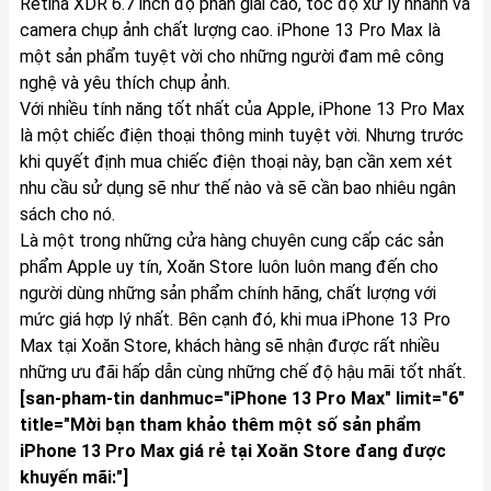
Retina XDR 6.7 inch độ phân giải cao, tốc độ xử lý nhanh và
camera chụp ảnh chất lượng cao. iPhone 13 Pro Max là
một sản phẩm tuyệt vời cho những người đam mê công
nghệ và yêu thích chụp ảnh.
Với nhiều tính năng tốt nhất của Apple, iPhone 13 Pro Max
là một chiếc điện thoại thông minh tuyệt vời. Nhưng trước
khi quyết định mua chiếc điện thoại này, bạn cần xem xét
nhu cầu sử dụng sẽ như thế nào và sẽ cần bao nhiêu ngân
sách cho nó.
Là một trong những cửa hàng chuyên cung cấp các sản
phẩm Apple uy tín, Xoăn Store luôn luôn mang đến cho
người dùng những sản phẩm chính hãng, chất lượng với
mức giá hợp lý nhất. Bên cạnh đó, khi mua iPhone 13 Pro
Max tại Xoăn Store, khách hàng sẽ nhận được rất nhiều
những ưu đãi hấp dẫn cùng những chế độ hậu mãi tốt nhất.
[san-pham-tin danhmuc="iPhone 13 Pro Max" limit="6"
title="Mời bạn tham khảo thêm một số sản phẩm
iPhone 13 Pro Max giá rẻ tại Xoăn Store đang được
khuyến mãi:"]