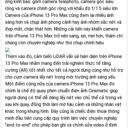
ống kính bao: gồm camera telephoto, camera góc siêu
rộng và camera chính góc rộng với khẩu độ f/1.5 siêu lớn.
Camera của iPhone 13 Pro Max cũng đem lại nhiều ánh
sáng hơn và chụp ảnh phong cảnh hay ảnh nhóm sắc nét và
đẹp mắt, chân thật hơn. Những cải tiến này khiến camera
trên iPhone 13 Pro Max trở nên sang, xịn, mịn hơn, thậm chí
chúng còn chuyên nghiệp như thợ chụp chính hiệu.
Thêm vào đó, cảm biến LiDAR vẫn sẽ hiện diện trên iPhone
13 Pro Max nhằm mang đến trải nghiệm thực tế tăng
cường (AR) tốt nhất cho tất cả người dùng cũng như hỗ trợ
cho cụm camera lấy nét trong môi trường ánh sáng yếu.
Một điểm cộng nữa của camera iPhone 13 Pro Max đó
chính là chế độ quay phim chuẩn điện ảnh Cinematic giúp
người dùng có thể dễ dàng lấy nét vào chủ thể cả trong và
sau khi quay, đồng thời làm mờ hậu cảnh và những nhân vật
khác trong khung hình. Đây cũng là chiếc điện thoại thông
minh đầu tiên cung cấp quy trình làm việc chuyên nghiệp
"end-to-end" cho phép bạn ghi và chỉnh sửa video ở định