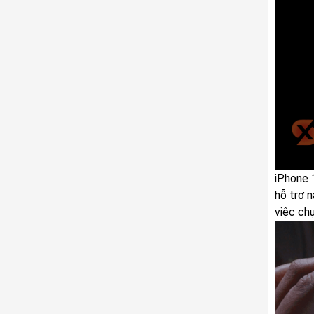
iPhone 
hỗ trợ n
việc ch