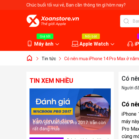
Chúc buổi tối vui vẻ
, Bạn cần thông tin gì hôm nay?
Giá tốt
Nổi bật
Máy ành
Apple Watch
i
Tin tức
Có nên mua iPhone 14 Pro Max ở năm
Có nê
TIN XEM NHIỀU
Người đ
Có nê
iPhone 
máy này
Đánh giá Macbook Pro 2017: Vẫn còn
Pro Max
rất đáng mua
cùng mớ