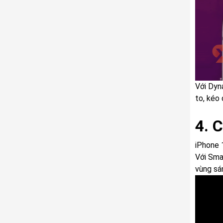
Với Dyn
to, kéo
4. 
iPhone 
Với Sma
vùng sán