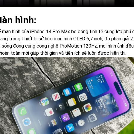
Màn hình:
ế màn hình của iPhone 14 Pro Max bo cong tinh tế cùng lớp phủ 
ang trọng.Thiết bị sở hữu màn hình OLED 6,7 inch, độ phân giải 2
 sống động cùng công nghệ ProMotion 120Hz, mọi hình ảnh đều 
hoàn toàn mới giúp thời gian và tiện ích sẽ luôn được hiển thị.