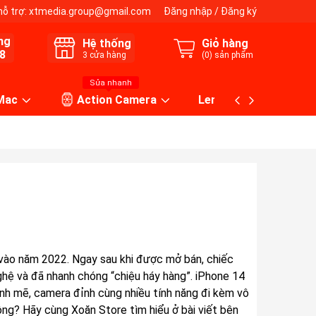
hỗ trợ:
xtmedia.group@gmail.com
Đăng nhập
/
Đăng ký
ng
Hệ thống
Giỏ hàng
8
3
cửa hàng
(
0
) sản phẩm
Sửa nhanh
 Mac
Action Camera
Lens máy ảnh
 vào năm 2022. Ngay sau khi được mở bán, chiếc
ệ và đã nhanh chóng “chiệu háy hàng”. iPhone 14
ạnh mẽ, camera đỉnh cùng nhiều tính năng đi kèm vô
g? Hãy cùng Xoăn Store tìm hiểu ở bài viết bên