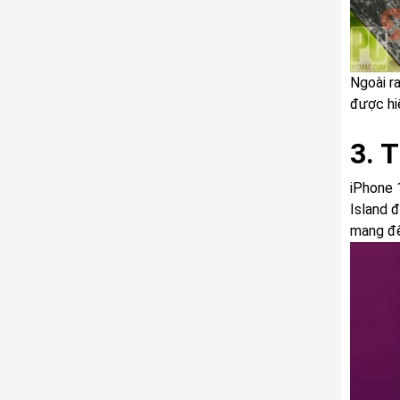
Ngoài r
được hiể
3. 
iPhone 
Island 
mang đế