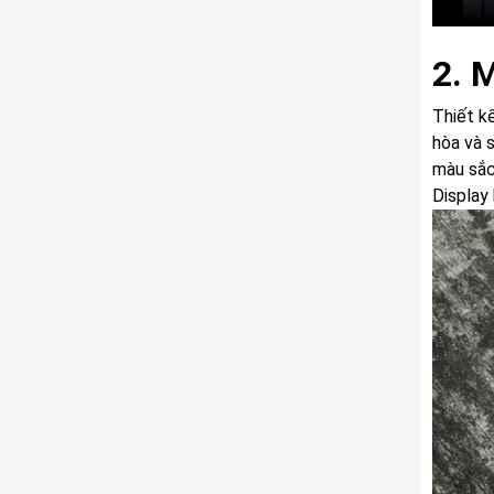
2. 
Thiết k
hòa và s
màu sắc
Display 