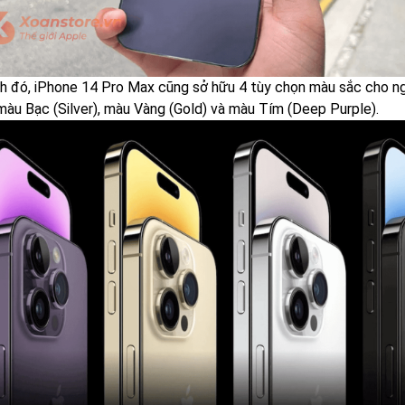
h đó, iPhone 14 Pro Max cũng sở hữu 4 tùy chọn màu sắc cho n
 màu Bạc (Silver), màu Vàng (Gold) và màu Tím (Deep Purple).