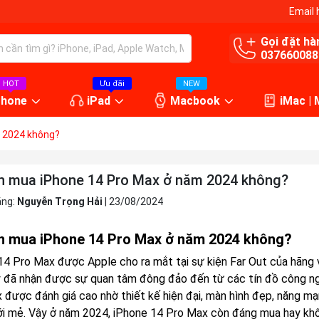
Email 
Gọi đặt hà
037660088
HOT
Ưu đãi
NEW
Phone
iPad
Macbook
iMac |
 2024 không?
n mua iPhone 14 Pro Max ở năm 2024 không?
ăng:
Nguyễn Trọng Hải
|
23/08/2024
n mua iPhone 14 Pro Max ở năm 2024 không?
14 Pro Max được Apple cho ra mắt tại sự kiện Far Out của hãng
 đã nhận được sự quan tâm đông đảo đến từ các tín đồ công ngh
 được đánh giá cao nhờ thiết kế hiện đại, màn hình đẹp, năng m
i mẻ. Vậy ở năm 2024, iPhone 14 Pro Max còn đáng mua hay khôn