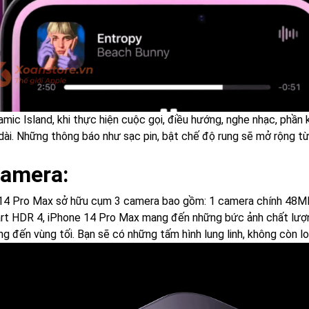
amic Island, khi thực hiện cuộc gọi, điều hướng, nghe nhạc, phầ
 dài. Những thông báo như sạc pin, bật chế độ rung sẽ mở rộng từ
Camera:
14 Pro Max sở hữu cụm 3 camera bao gồm: 1 camera chính 48M
rt HDR 4, iPhone 14 Pro Max mang đến những bức ảnh chất lượng 
g đến vùng tối. Bạn sẽ có những tấm hình lung linh, không còn lo