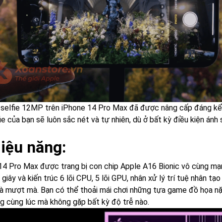
selfie 12MP trên iPhone 14 Pro Max đã được nâng cấp đáng kể v
ie của bạn sẽ luôn sắc nét và tự nhiên, dù ở bất kỳ điều kiện ánh 
Hiệu năng:
14 Pro Max được trang bị con chip Apple A16 Bionic vô cùng mạn
 giây và kiến trúc 6 lõi CPU, 5 lõi GPU, nhân xử lý trí tuệ nhân tạ
à mượt mà. Bạn có thể thoải mái chơi những tựa game đồ họa nặ
g cùng lúc mà không gặp bất kỳ độ trễ nào.