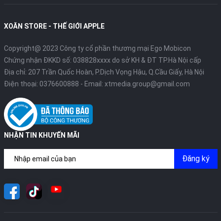
XOĂN STORE - THẾ GIỚI APPLE
Copyright@ 2023 Công ty cổ phần thương mại Ego Mobicon
Chứng nhận ĐKKD số: 038828xxxx do sở KH & ĐT TP.Hà Nội cấp
Địa chỉ: 207 Trần Quốc Hoàn, P.Dịch Vọng Hậu, Q.Cầu Giấy, Hà Nội
Điện thoại:
0376600888
- Email:
xtmedia.group@gmail.com
NHẬN TIN KHUYẾN MÃI
Đăng ký