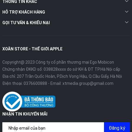
THÔNG TIN KHÁC
HỖ TRỢ KHÁCH HÀNG
GỌI TƯ VẤN & KHIẾU NẠI
XOĂN STORE - THẾ GIỚI APPLE
Copyright@ 2023 Công ty cổ phần thương mại Ego Mobicon
Chứng nhận ĐKKD số: 038828xxxx do sở KH & ĐT TP.Hà Nội cấp
Địa chỉ: 207 Trần Quốc Hoàn, P.Dịch Vọng Hậu, Q.Cầu Giấy, Hà Nội
Điện thoại:
0376600888
- Email:
xtmedia.group@gmail.com
NHẬN TIN KHUYẾN MÃI
Đăng ký