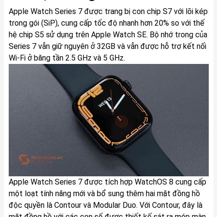
Apple Watch Series 7 được trang bị con chip S7 với lõi kép
trong gói (SiP), cung cấp tốc độ nhanh hơn 20% so với thế
hệ chip S5 sử dụng trên Apple Watch SE. Bộ nhớ trong của
Series 7 vẫn giữ nguyên ở 32GB và vẫn được hỗ trợ kết nối
Wi-Fi ở băng tần 2.5 GHz và 5 GHz.
Apple Watch Series 7 được tích hợp WatchOS 8 cung cấp
một loạt tính năng mới và bổ sung thêm hai mặt đồng hồ
độc quyền là Contour và Modular Duo. Với Contour, đây là
mặt đồng hồ với các con số được thiết kế sát ra mép màn