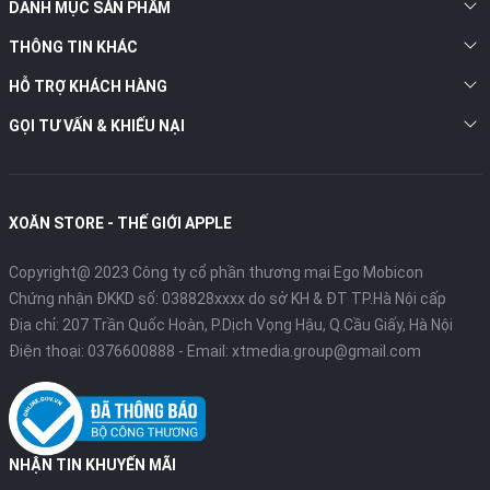
DANH MỤC SẢN PHẨM
THÔNG TIN KHÁC
HỖ TRỢ KHÁCH HÀNG
GỌI TƯ VẤN & KHIẾU NẠI
XOĂN STORE - THẾ GIỚI APPLE
Copyright@ 2023 Công ty cổ phần thương mại Ego Mobicon
Chứng nhận ĐKKD số: 038828xxxx do sở KH & ĐT TP.Hà Nội cấp
Địa chỉ: 207 Trần Quốc Hoàn, P.Dịch Vọng Hậu, Q.Cầu Giấy, Hà Nội
Điện thoại:
0376600888
- Email:
xtmedia.group@gmail.com
NHẬN TIN KHUYẾN MÃI