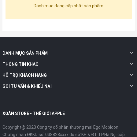
Danh mục đang cập nhật sản phẩm
DANH MỤC SẢN PHẨM
THÔNG TIN KHÁC
HỖ TRỢ KHÁCH HÀNG
GỌI TƯ VẤN & KHIẾU NẠI
XOĂN STORE - THẾ GIỚI APPLE
Copyright@ 2023 Công ty cổ phần thương mại Ego Mobicon
Chứng nhận ĐKKD số: 038828xxxx do sở KH & ĐT TP.Hà Nội cấp