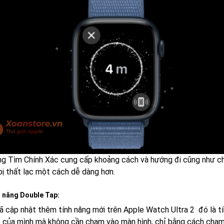
ng Tìm Chính Xác cung cấp khoảng cách và hướng đi cũng như ch
bị thất lạc một cách dễ dàng hơn.
h năng Double Tap:
ã cập nhật thêm tính năng mới trên Apple Watch Ultra 2 đó là t
 của mình mà không cần chạm vào màn hình, chỉ bằng cách chạm ha