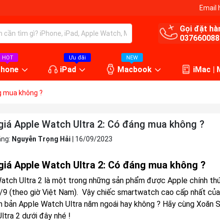
Email 
Gọi đặt hà
037660088
HOT
Ưu đãi
NEW
Phone
iPad
Macbook
iMac |
g mua không ?
giá Apple Watch Ultra 2: Có đáng mua không ?
ăng:
Nguyễn Trọng Hải
|
16/09/2023
giá Apple Watch Ultra 2: Có đáng mua không ?
atch Ultra 2 là một trong những sản phẩm được Apple chính thứ
/9 (theo giờ Việt Nam). Vậy chiếc smartwatch cao cấp nhất của 
ên bản Apple Watch Ultra năm ngoái hay không ? Hãy cùng Xoăn Sto
ltra 2 dưới đây nhé !