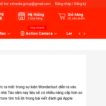
hỗ trợ:
xtmedia.group@gmail.com
Đăng nhập
/
Đăng ký
ng
Hệ thống
Giỏ hàng
8
3
cửa hàng
(
0
) sản phẩm
Sửa nhanh
 Mac
Action Camera
Lens máy ảnh
c ra mắt trong sự kiện Wonderlust diễn ra vào
nhà Táo năm nay liệu sẽ có nhiều nâng cấp hơn so
re tìm trả lời trong bài viết đánh giá Apple