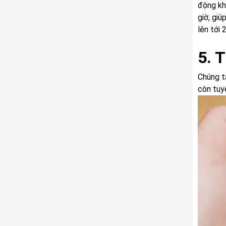
động kh
giờ, gi
lên tới 
5. 
Chúng ta
còn tuyệ