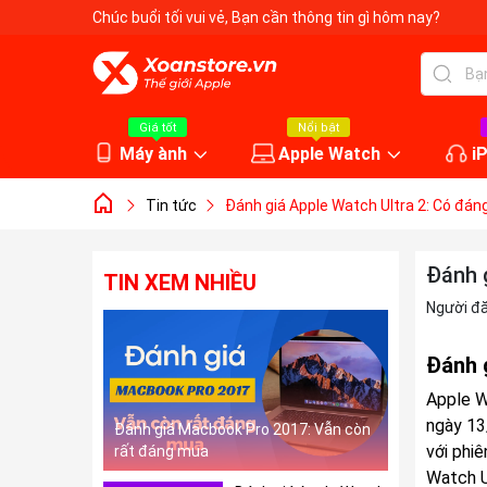
Chúc buổi tối vui vẻ
, Bạn cần thông tin gì hôm nay?
Giá tốt
Nổi bật
Máy ành
Apple Watch
i
Tin tức
Đánh giá Apple Watch Ultra 2: Có đán
Đánh 
TIN XEM NHIỀU
Người đ
Đánh 
Apple W
ngày 13
Đánh giá Macbook Pro 2017: Vẫn còn
với phi
rất đáng mua
Watch U