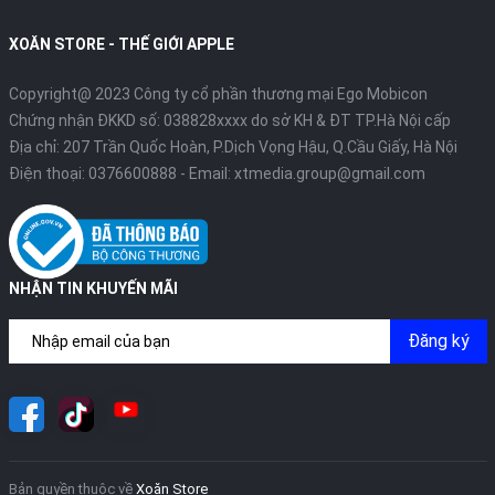
XOĂN STORE - THẾ GIỚI APPLE
Copyright@ 2023 Công ty cổ phần thương mại Ego Mobicon
Chứng nhận ĐKKD số: 038828xxxx do sở KH & ĐT TP.Hà Nội cấp
Địa chỉ: 207 Trần Quốc Hoàn, P.Dịch Vọng Hậu, Q.Cầu Giấy, Hà Nội
Điện thoại:
0376600888
- Email:
xtmedia.group@gmail.com
NHẬN TIN KHUYẾN MÃI
Đăng ký
Bản quyền thuộc về
Xoăn Store