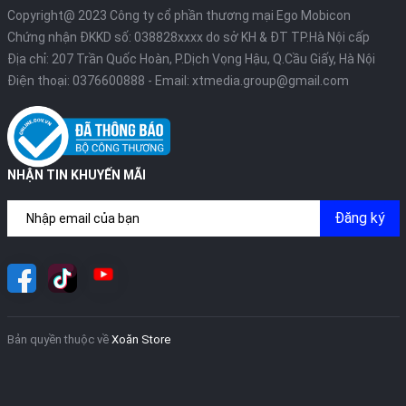
Copyright@ 2023 Công ty cổ phần thương mại Ego Mobicon
Chứng nhận ĐKKD số: 038828xxxx do sở KH & ĐT TP.Hà Nội cấp
Địa chỉ: 207 Trần Quốc Hoàn, P.Dịch Vọng Hậu, Q.Cầu Giấy, Hà Nội
Điện thoại:
0376600888
- Email:
xtmedia.group@gmail.com
NHẬN TIN KHUYẾN MÃI
Đăng ký
Bản quyền thuộc về
Xoăn Store