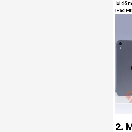
lợi để 
iPad Mi
2. 