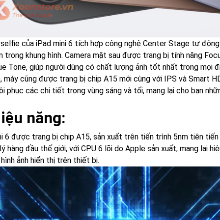
selfie của iPad mini 6 tích hợp công nghệ Center Stage tự độn
m trong khung hình. Camera mặt sau được trang bị tính năng Focu
ue Tone, giúp người dùng có chất lượng ảnh tốt nhất trong mọi đi
a, máy cũng được trang bị chip A15 mới cùng với IPS và Smart HD
i phục các chi tiết trong vùng sáng và tối, mang lại cho bạn nhữ
Hiệu năng:
i 6 được trang bị chip A15, sản xuất trên tiến trình 5nm tiên ti
lý hàng đầu thế giới, với CPU 6 lõi do Apple sản xuất, mang lại 
 hình ảnh hiển thị trên thiết bị.