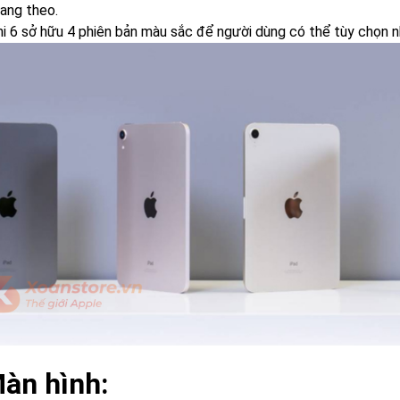
mang theo.
ni 6 sở hữu 4 phiên bản màu sắc để người dùng có thể tùy chọn n
Màn hình: