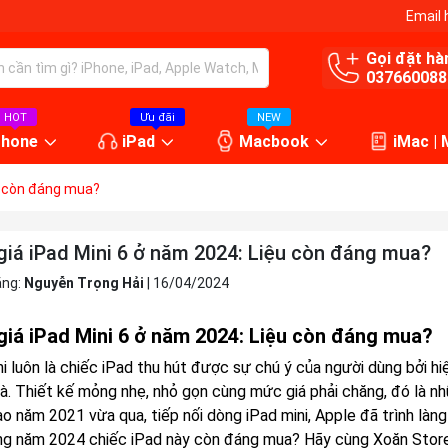
Email 
Gọi đặt hà
037660088
HOT
Ưu đãi
NEW
Phone
iPad
Macbook
iMac |
u còn đáng mua?
giá iPad Mini 6 ở năm 2024: Liệu còn đáng mua?
ăng:
Nguyễn Trọng Hải
|
16/04/2024
giá iPad Mini 6 ở năm 2024: Liệu còn đáng mua?
ni luôn là chiếc iPad thu hút được sự chú ý của người dùng bởi h
. Thiết kế mỏng nhẹ, nhỏ gọn cùng mức giá phải chăng, đó là n
o năm 2021 vừa qua, tiếp nối dòng iPad mini, Apple đã trình làng
ng năm 2024 chiếc iPad này còn đáng mua? Hãy cùng Xoăn Store 