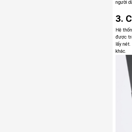
người d
3. 
Hệ thốn
được tr
lấy nét
khác.