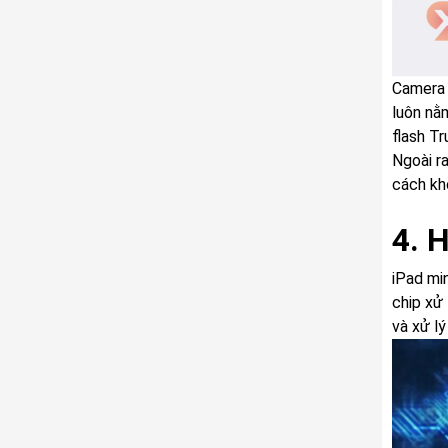
Camera 
luôn nằ
flash Tr
Ngoài r
cách khô
4. 
iPad min
chip xử 
và xử lý