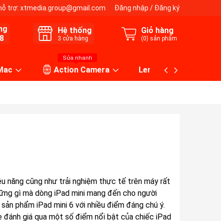
hỗ trợ:
xtmedia.group@gmail.com
Đăng nhập
/
Đăng ký
ng
Hệ thống
Giỏ hàng
8
3
cửa hàng
(
0
) sản phẩm
Sửa nhanh
 Mac
Action Camera
Lens máy ảnh
iệu năng cũng như trải nghiệm thực tế trên máy rất
hững gì mà dòng iPad mini mang đến cho người
 sản phẩm iPad mini 6 với nhiều điểm đáng chú ý.
đánh giá qua một số điểm nổi bật của chiếc iPad