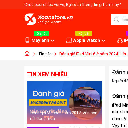
Chúc buổi chiều vui vẻ
, Bạn cần thông tin gì hôm nay?
Giá tốt
Nổi bật
Máy ành
Apple Watch
i
Tin tức
Đánh giá iPad Mini 6 ở năm 2024: Liệ
Đánh 
TIN XEM NHIỀU
Người đ
Đánh 
iPad Mi
mượt mà
Đánh giá Macbook Pro 2017: Vẫn còn
dùng. Và
rất đáng mua
Vậy tro