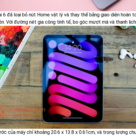
ni 6 đã loại bỏ nút Home vật lý và thay thế bằng giao diện hoàn 
ồn. Với đường nét gia công tinh tế, bo góc mượt mà và thanh lịc
ước của máy chỉ khoảng 20.6 x 13.8 x 0.61cm, và trọng lượng chư