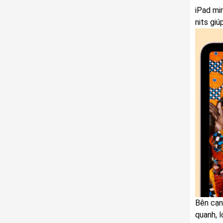
iPad mi
nits giú
Bên cạn
quanh, 