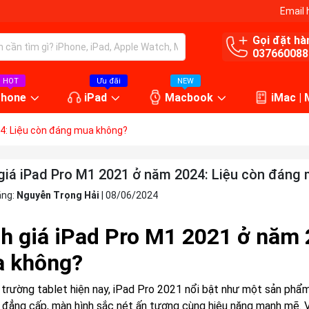
Email 
Gọi đặt hà
037660088
HOT
Ưu đãi
NEW
Phone
iPad
Macbook
iMac |
4: Liệu còn đáng mua không?
giá iPad Pro M1 2021 ở năm 2024: Liệu còn đáng
ăng:
Nguyễn Trọng Hải
|
08/06/2024
h giá iPad Pro M1 2021 ở năm 
 không?
ị trường tablet hiện nay, iPad Pro 2021 nổi bật như một sản phẩ
ế đẳng cấp, màn hình sắc nét ấn tượng cùng hiệu năng mạnh mẽ. 