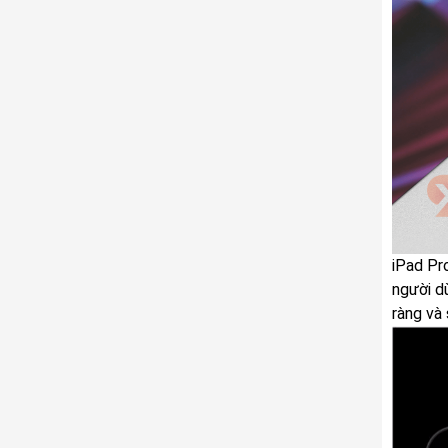
iPad Pr
người d
ràng và 