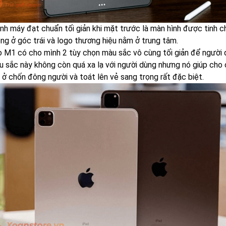
ình máy đạt chuẩn tối giản khi mặt trước là màn hình được tinh 
ông ở góc trái và logo thương hiệu nằm ở trung tâm.
o M1 có cho mình 2 tùy chọn màu sắc vô cùng tối giản để người
u sắc này không còn quá xa lạ với người dùng nhưng nó giúp cho
 ở chốn đông người và toát lên vẻ sang trọng rất đặc biệt.