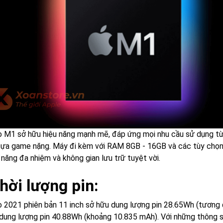
o M1 sở hữu hiệu năng mạnh mẽ, đáp ứng mọi nhu cầu sử dụng từ
tựa game nặng. Máy đi kèm với RAM 8GB - 16GB và các tùy chọ
năng đa nhiệm và không gian lưu trữ tuyệt vời.
Thời lượng pin:
o 2021 phiên bản 11 inch sở hữu dung lượng pin 28.65Wh (tương 
 dung lượng pin 40.88Wh (khoảng 10.835 mAh). Với những thông s