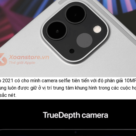
o 2021 có cho mình camera selfie tiên tiến với độ phân giải 10MP
ùng luôn được giữ ở vị trí trung tâm khung hình trong các cuộc h
sắc nét.