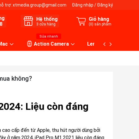
hỗ trợ:
xtmedia.group@gmail.com
Đăng nhập
/
Đăng ký
ng
Hệ thống
Giỏ hàng
8
3
cửa hàng
(
0
) sản phẩm
Sửa nhanh
 Mac
Action Camera
Lens máy ảnh
 mua không?
2024: Liệu còn đáng
m cao cấp đến từ Apple, thu hút người dùng bởi
Vậy ở năm 2024, iPad Pro M1 2021 liệu còn đáng