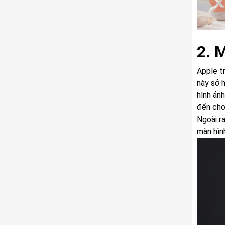
2. 
Apple t
này sở 
hình ản
đến cho
Ngoài r
màn hìn