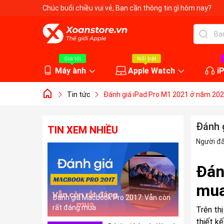
Chúc buổi chiều vui vẻ
, Bạn cần thông tin gì hôm nay?
Giá tốt
Nổi bật
Máy ành
Apple Watch
i
Tin tức
Đánh giá iPad Pro M1 2021 ở năm 202
Đánh 
TIN XEM NHIỀU
Người đ
Đán
mua
Đánh giá Macbook Pro 2017: Vẫn còn
rất đáng mua
Trên th
thiết k