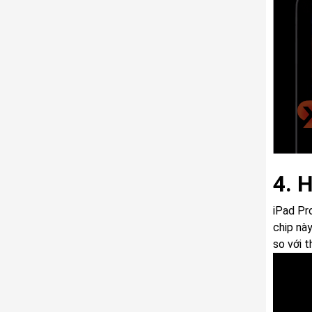
4. 
iPad Pr
chip nà
so với t