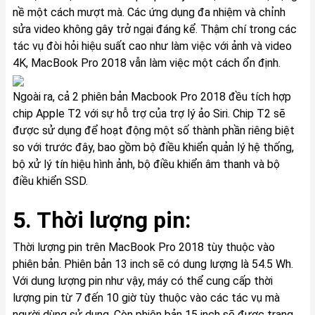
nề một cách mượt mà. Các ứng dụng đa nhiệm và chỉnh
sửa video không gây trở ngại đáng kể. Thậm chí trong các
tác vụ đòi hỏi hiệu suất cao như làm việc với ảnh và video
4K, MacBook Pro 2018 vẫn làm việc một cách ổn định.
Ngoài ra, cả 2 phiên bản Macbook Pro 2018 đều tích hợp
chip Apple T2 với sự hỗ trợ của trợ lý ảo Siri. Chip T2 sẽ
được sử dụng để hoạt động một số thành phần riêng biệt
so với trước đây, bao gồm bộ điều khiển quản lý hệ thống,
bộ xử lý tín hiệu hình ảnh, bộ điều khiển âm thanh và bộ
điều khiển SSD.
5. Thời lượng pin:
Thời lượng pin trên MacBook Pro 2018 tùy thuộc vào
phiên bản. Phiên bản 13 inch sẽ có dung lượng là 54.5 Wh.
Với dung lượng pin như vậy, máy có thể cung cấp thời
lượng pin từ 7 đến 10 giờ tùy thuộc vào các tác vụ mà
người dùng sử dụng. Còn phiên bản 15 inch sẽ được trang