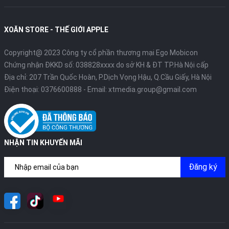
XOĂN STORE - THẾ GIỚI APPLE
Copyright@ 2023 Công ty cổ phần thương mại Ego Mobicon
Chứng nhận ĐKKD số: 038828xxxx do sở KH & ĐT TP.Hà Nội cấp
Địa chỉ: 207 Trần Quốc Hoàn, P.Dịch Vọng Hậu, Q.Cầu Giấy, Hà Nội
Điện thoại:
0376600888
- Email:
xtmedia.group@gmail.com
NHẬN TIN KHUYẾN MÃI
Đăng ký