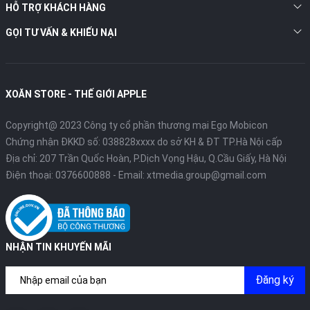
HỖ TRỢ KHÁCH HÀNG
GỌI TƯ VẤN & KHIẾU NẠI
XOĂN STORE - THẾ GIỚI APPLE
Copyright@ 2023 Công ty cổ phần thương mại Ego Mobicon
Chứng nhận ĐKKD số: 038828xxxx do sở KH & ĐT TP.Hà Nội cấp
Địa chỉ: 207 Trần Quốc Hoàn, P.Dịch Vọng Hậu, Q.Cầu Giấy, Hà Nội
Điện thoại:
0376600888
- Email:
xtmedia.group@gmail.com
NHẬN TIN KHUYẾN MÃI
Đăng ký