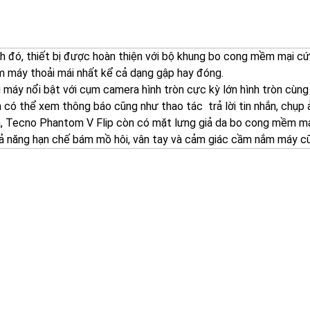
h đó, thiết bị được hoàn thiện với bộ khung bo cong mềm mại cứ
 máy thoải mái nhất kể cả dạng gập hay đóng.
 máy nổi bật với cụm camera hình tròn cực kỳ lớn hình tròn cùng 
 có thể xem thông báo cũng như thao tác trả lời tin nhắn, chụp ả
a, Tecno Phantom V Flip còn có mặt lưng giả da bo cong mềm mạ
ả năng hạn chế bám mồ hôi, vân tay và cảm giác cầm nắm máy cũ