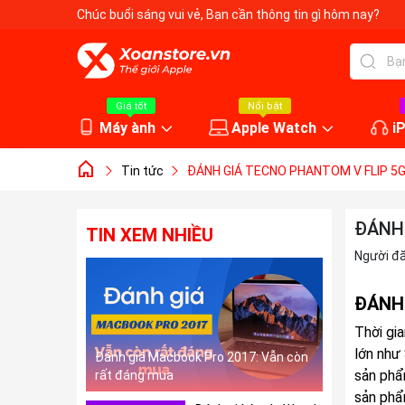
Chúc buổi sáng vui vẻ
, Bạn cần thông tin gì hôm nay?
Giá tốt
Nổi bật
Máy ành
Apple Watch
i
Tin tức
ĐÁNH GIÁ TECNO PHANTOM V FLIP 5
ĐÁNH 
TIN XEM NHIỀU
Người đ
ĐÁNH
Thời gi
lớn như
Đánh giá Macbook Pro 2017: Vẫn còn
sản phẩ
rất đáng mua
sản phẩ