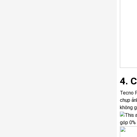
4. 
Tecno P
chụp ản
không g