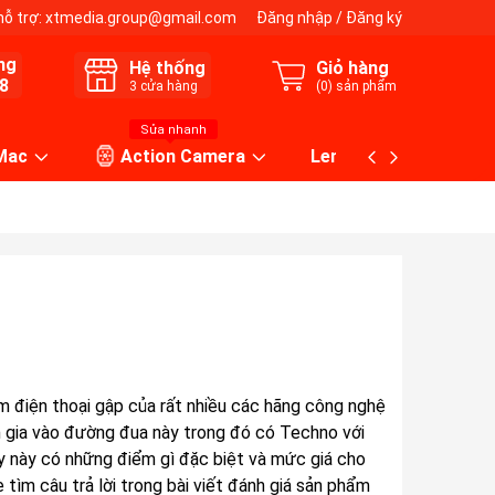
hỗ trợ:
xtmedia.group@gmail.com
Đăng nhập
/
Đăng ký
ng
Hệ thống
Giỏ hàng
8
3
cửa hàng
(
0
) sản phẩm
Sửa nhanh
 Mac
Action Camera
Lens máy ảnh
m điện thoại gập của rất nhiều các hãng công nghệ
m gia vào đường đua này trong đó có Techno với
này có những điểm gì đặc biệt và mức giá cho
m câu trả lời trong bài viết đánh giá sản phẩm