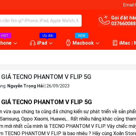
Email 
Gọi đặt hà
037660088
HOT
Ưu đãi
NEW
Phone
iPad
Macbook
iMac |
G
GIÁ TECNO PHANTOM V FLIP 5G
ăng:
Nguyễn Trọng Hải
|
26/09/2023
 GIÁ TECNO PHANTOM V FLIP 5G
an vừa qua chúng ta cũng đã chứng kiến sự phát triển về sản phẩ
 Samsung, Oppo Xiaomi, Huawei,... Rất nhiều hãng khác cũng tha
m mới nhất của mình là TECNO PHANTOM V FLIP. Vậy chiếc máy 
m TECNO PHANTOM V FLIP là bao nhiêu ? Hãy cùng Xoăn Store tì