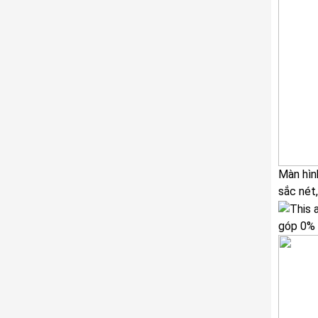
Màn hình
sắc nét,