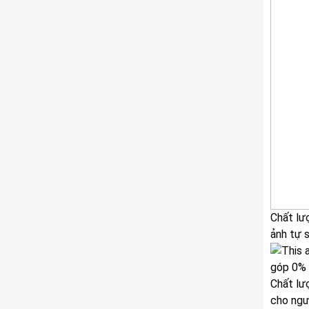
Chất lư
ảnh tự 
Chất lư
cho ngư