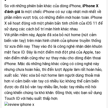
So với những phiên bản khác của dòng iPhone,
iPhone X
đánh giá
là một chiếc iPhone có sự cập nhật mới nhất về
phần mềm vượt trội, có những điểm mới hoàn toàn.
iPhone
X
sẽ hoạt động với một phiên bản tinh chỉnh của iOS 11 để
sử dụng các cách bố trí màn hình khác nhau.
Với phần mềm này, Apple đã xóa bỏ nút home (nút cảm
biến vân tay) trên màn hình chính của iphone truyền thống
từ xưa đến nay. Thay vào đó là công nghệ nhận diện khuôn
mặt face ID. Đây là một điểm mới đột phá của Apple, tạo
nên điểm nhấn cũng như sự thay máu cho dòng điện thoại
iPhone. Mặc dù những hãng khác cũng có công nghệ này
nhưng chưa hoàn hảo, thì đến lượt Apple làm rất hoàn hảo,
xuất sắc. Việc xóa bỏ nút home làm người dùng thoải mái
hơn vì cảm biến vân tay có nhiều lúc không thể cảm biến
được do đã bỏ vân tay nhiều lần, hoặc tay nhiều mồ hôi
cũng khiến chúng ta khó khăn. Đồng thời, việc bạn sử dụng
Touch ID với hiệu suất thấp hơn.