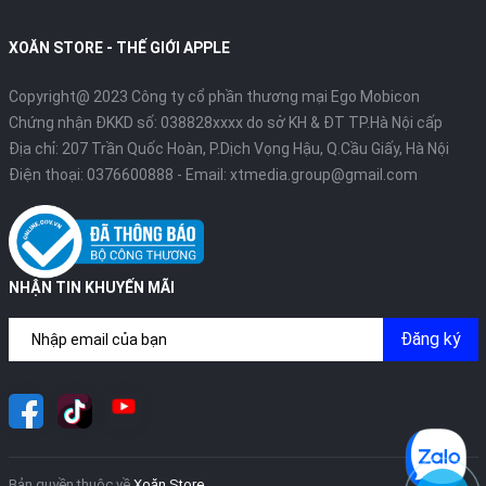
XOĂN STORE - THẾ GIỚI APPLE
Copyright@ 2023 Công ty cổ phần thương mại Ego Mobicon
Chứng nhận ĐKKD số: 038828xxxx do sở KH & ĐT TP.Hà Nội cấp
Địa chỉ: 207 Trần Quốc Hoàn, P.Dịch Vọng Hậu, Q.Cầu Giấy, Hà Nội
Điện thoại:
0376600888
- Email:
xtmedia.group@gmail.com
NHẬN TIN KHUYẾN MÃI
Đăng ký
Bản quyền thuộc về
Xoăn Store