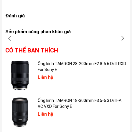
chiếc bút thật.
Đánh giá
Sản phẩm cùng phân khúc giá
CÓ THỂ BẠN THÍCH
Ống kính TAMRON 28-200mm F2.8-5.6 Di III RXD
For Sony E
Liên hệ
Ngoài ra, kể cả khi thao tác với bút, người dùng vẫn có thể thao
tác cùng lúc bằng tay trên màn hình cảm ứng.
Ống kính TAMRON 18-300mm F3.5-6.3 Di III-A
VC VXD For Sony E
Hoạt động liên tục trong 12 giờ
Liên hệ
Phần cuối của bút là pin với thời gian sử dụng sau khi sạc đầy lên
đến 12 tiếng. Mặt khác với công nghệ sạc cực nhanh, Apple