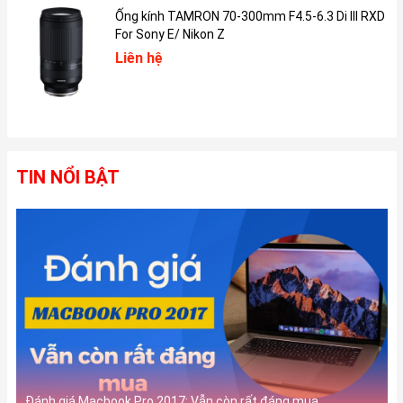
Pencil 1 cho phép người dùng chỉ cần sạc 15 giây là có thể sử
Ống kính TAMRON 70-300mm F4.5-6.3 Di III RXD
dụng bút ngay lập tức trong vòng 30 phút.
For Sony E/ Nikon Z
Liên hệ
TIN NỔI BẬT
Đánh giá Macbook Pro 2017: Vẫn còn rất đáng mua