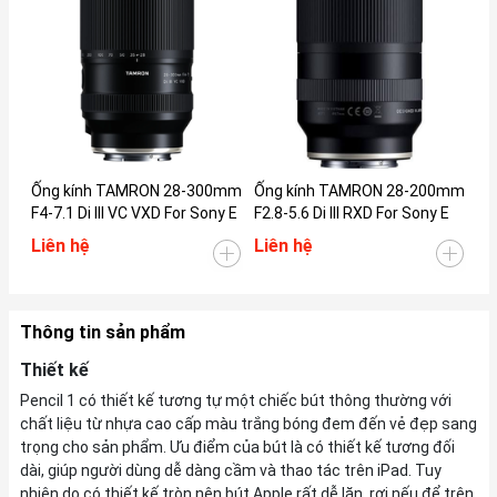
Ống kính TAMRON 28-300mm
Ống kính TAMRON 28-200mm
Ống
F4-7.1 Di III VC VXD For Sony E
F2.8-5.6 Di III RXD For Sony E
F2.
Liên hệ
Liên hệ
Li
Thông tin sản phẩm
Thiết kế
Pencil 1 có thiết kế tương tự một chiếc bút thông thường với
chất liệu từ nhựa cao cấp màu trắng bóng đem đến vẻ đẹp sang
trọng cho sản phẩm. Ưu điểm của bút là có thiết kế tương đối
dài, giúp người dùng dễ dàng cầm và thao tác trên iPad. Tuy
nhiên do có thiết kế tròn nên bút Apple rất dễ lăn, rơi nếu để trên