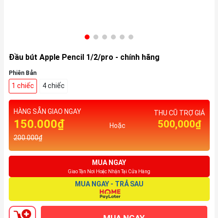
Đầu bút Apple Pencil 1/2/pro - chính hãng
Phiên Bản
1 chiếc
4 chiếc
HÀNG SẴN GIAO NGAY
THU CŨ TRỢ GIÁ
150.000₫
500,000₫
Hoặc
200.000₫
MUA NGAY
Giao Tận Nơi Hoặc Nhận Tại Cửa Hàng
MUA NGAY - TRẢ SAU
MUA NGAY