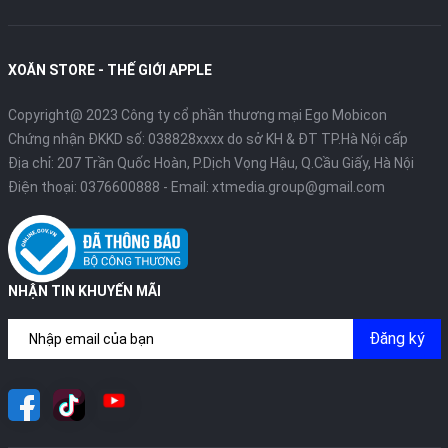
XOĂN STORE - THẾ GIỚI APPLE
Copyright@ 2023 Công ty cổ phần thương mại Ego Mobicon
Chứng nhận ĐKKD số: 038828xxxx do sở KH & ĐT TP.Hà Nội cấp
Địa chỉ: 207 Trần Quốc Hoàn, P.Dịch Vọng Hậu, Q.Cầu Giấy, Hà Nội
Điện thoại:
0376600888
- Email:
xtmedia.group@gmail.com
NHẬN TIN KHUYẾN MÃI
Đăng ký