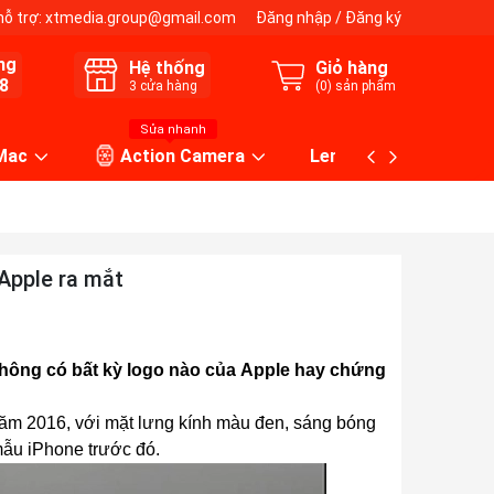
hỗ trợ:
xtmedia.group@gmail.com
Đăng nhập
/
Đăng ký
ng
Hệ thống
Giỏ hàng
8
3
cửa hàng
(
0
) sản phẩm
Sửa nhanh
 Mac
Action Camera
Lens máy ảnh
Apple ra mắt
hông có bất kỳ logo nào của Apple hay chứng
ăm 2016, với mặt lưng kính màu đen, sáng bóng
mẫu iPhone trước đó.