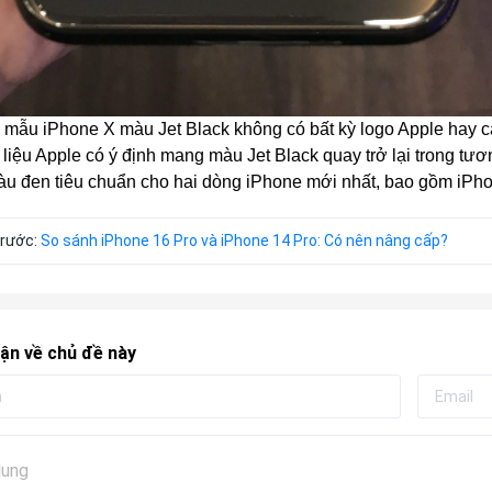
mẫu iPhone X màu Jet Black không có bất kỳ logo Apple hay cá
 liệu Apple có ý định mang màu Jet Black quay trở lại trong tươ
u đen tiêu chuẩn cho hai dòng iPhone mới nhất, bao gồm
iPho
trước:
So sánh iPhone 16 Pro và iPhone 14 Pro: Có nên nâng cấp?
ận về chủ đề này