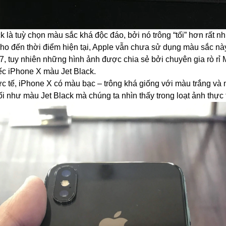
ck là tuỳ chọn màu sắc khá độc đáo, bởi nó trông “tối” hơn rất 
Cho đến thời điểm hiện tại, Apple vẫn chưa sử dụng màu sắc nà
7, tuy nhiên những hình ảnh được chia sẻ bởi chuyên gia rò rỉ 
ếc
iPhone X
màu Jet Black.
ực tế, iPhone X có màu bạc – trông khá giống với màu trắng và
i như màu Jet Black mà chúng ta nhìn thấy trong loạt ảnh thực tế