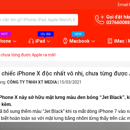
Email 
Gọi đặt hà
037660088
HOT
Ưu đãi
NEW
Phone
iPad
Macbook
iMac |
ị, chưa từng được Apple ra mắt
 chiếc iPhone X độc nhất vô nhị, chưa từng được 
ăng:
CÔNG TY TNHH XT MEDIA
|
15/03/2021
iPhone
X này sở hữu mặt lưng màu đen bóng “Jet Black”, k
i kèm.
ã bổ sung thêm màu “Jet Black” khi ra mắt dòng
iPhone 7
vào n
 biệt hoàn toàn so với mặt lưng bằng nhôm từng thấy trên các 