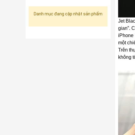
Danh mục đang cập nhật sản phẩm
Jet Bla
gian”. 
iPhone 
một chi
Trên th
không tố