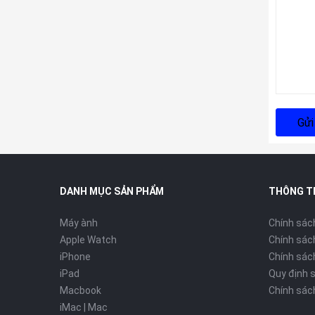
Gửi
DANH MỤC SẢN PHẨM
THÔNG T
Máy ành
Chính sác
Apple Watch
Chính sác
iPhone
Chính sách
iPad
Quy định 
Macbook
Chính sác
iMac | Mac