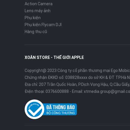
Action Camera
Lens máy ảnh
Phụ kiện
Phụ kiện Flycam DJI
Hàng thu cũ
XOĂN STORE - THẾ GIỚI APPLE
Copyright@ 2023 Công ty cổ phần thương mại Ego Mobi
Chứng nhận ĐKKD số: 038828xxxx do sở KH & ĐT TP.Hà N
Địa chỉ: 207 Trần Quốc Hoàn, P.Dịch Vọng Hậu, Q.Cầu Giấy,
Điện thoại:
0376600888
- Email:
xtmedia.group@gmail.c