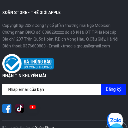
XOĂN STORE - THẾ GIỚI APPLE
Copyright@ 2023 Công ty cổ phần thương mại Ego Mobicon
Chứng nhận ĐKKD số: 038828xxxx do sở KH & ĐT TP.Hà Nội cấp
Địa chỉ: 207 Trần Quốc Hoàn, P.Dịch Vọng Hậu, Q.Cầu Giấy, Hà Nội
Điện thoại:
0376600888
- Email:
xtmedia.group@gmail.com
NHẬN TIN KHUYẾN MÃI
Đăng ký
Bản quyền thuộc về
Xoăn Store