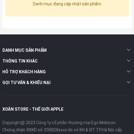
Danh mục đang cập nhật sản phẩm
DANH MỤC SẢN PHẨM
THÔNG TIN KHÁC
HỖ TRỢ KHÁCH HÀNG
GỌI TƯ VẤN & KHIẾU NẠI
XOĂN STORE - THẾ GIỚI APPLE
Copyright@ 2023 Công ty cổ phần thương mại Ego Mobicon
Chứng nhận ĐKKD số: 038828xxxx do sở KH & ĐT TP.Hà Nội cấp