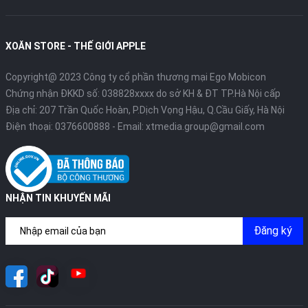
XOĂN STORE - THẾ GIỚI APPLE
Copyright@ 2023 Công ty cổ phần thương mại Ego Mobicon
Chứng nhận ĐKKD số: 038828xxxx do sở KH & ĐT TP.Hà Nội cấp
Địa chỉ: 207 Trần Quốc Hoàn, P.Dịch Vọng Hậu, Q.Cầu Giấy, Hà Nội
Điện thoại:
0376600888
- Email:
xtmedia.group@gmail.com
NHẬN TIN KHUYẾN MÃI
Đăng ký