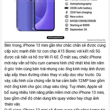
Bên trong, iPhone 13 mini gần như chắc chắn sẽ được cung
cấp sức mạnh đến từ con chip A15 Bionic với kết nối 5G
được cải tiến và hỗ trợ Wi-Fi 6E. Ở mặt sau, chiếc iPhone
mới này vẫn sở hữu cụm camera hình chữ nhật khá lớn nằm
ở góc trên cùng bên trái nhưng các ống kính máy ảnh được
sắp xếp theo đường chéo thay vì xếp dọc như trước. Dù
vậy, cấu hình của chúng vẫn là hai cảm biến 12MP bao gồm
một ống kính cho góc chụp siêu rộng. Tuy nhiên, Apple sẽ
bổ sung nhiều tính năng phần mềm mới cho iPhone 13 mini,
bao gồm chế độ chân dung khi quay video hay chụp ảnh
thiên văn.