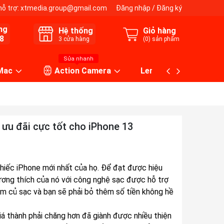
hỗ trợ:
xtmedia.group@gmail.com
Đăng nhập
/
Đăng ký
ng
Hệ thống
Giỏ hàng
8
3
cửa hàng
(
0
) sản phẩm
Sửa nhanh
 Mac
Action Camera
Lens máy ảnh
ưu đãi cực tốt cho iPhone 13
hiếc iPhone mới nhất của họ. Để đạt được hiệu
ương thích của nó với công nghệ sạc được hỗ trợ
m củ sạc và bạn sẽ phải bỏ thêm số tiền không hề
iá thành phải chăng hơn đã giành được nhiều thiện