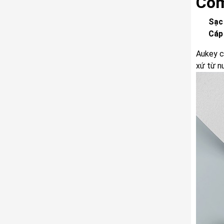
Com
Sạc
Cáp
Aukey c
xứ từ n