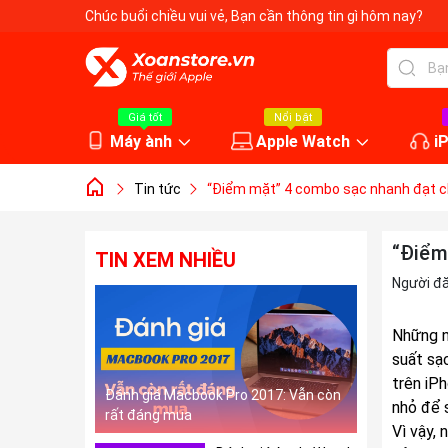
Chúc buổi chiều vui vẻ
, Bạn cần thông tin gì hôm nay?
Giá tốt
Nổi bật
Máy ành
Apple Watch
i
Tin tức
“Điểm mặt” 4 combo sạc nhanh đạt ch
“Điểm
TIN XEM NHIỀU
Người đ
Những n
suất sạ
trên iP
Đánh giá Macbook Pro 2017: Vẫn còn
nhỏ để 
rất đáng mua
Vì vậy,