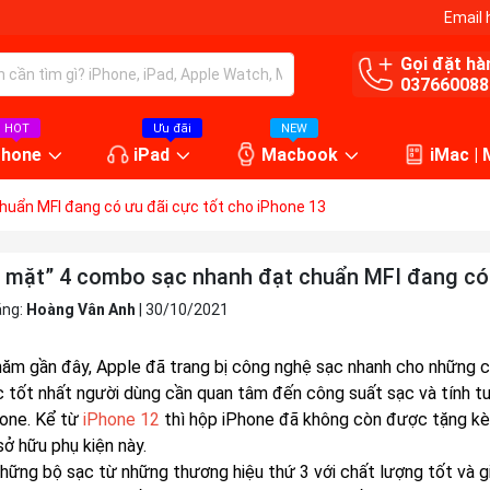
Email 
Gọi đặt hà
037660088
HOT
Ưu đãi
NEW
Phone
iPad
Macbook
iMac |
uẩn MFI đang có ưu đãi cực tốt cho iPhone 13
 mặt” 4 combo sạc nhanh đạt chuẩn MFI đang có 
ăng:
Hoàng Vân Anh
|
30/10/2021
ăm gần đây, Apple đã trang bị công nghệ sạc nhanh cho những c
c tốt nhất người dùng cần quan tâm đến công suất sạc và tính t
hone. Kể từ
iPhone 12
thì hộp iPhone đã không còn được tặng kè
sở hữu phụ kiện này.
 những bộ sạc từ những thương hiệu thứ 3 với chất lượng tốt và g