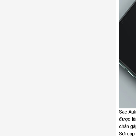
Sạc Auk
được la
chân gậ
Sợi cáp