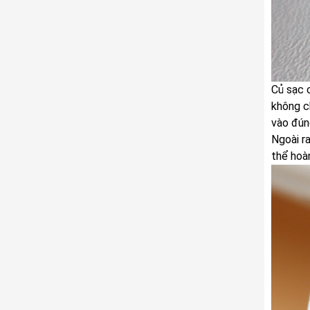
Củ sạc 
không c
vào đún
Ngoài r
thể hoà