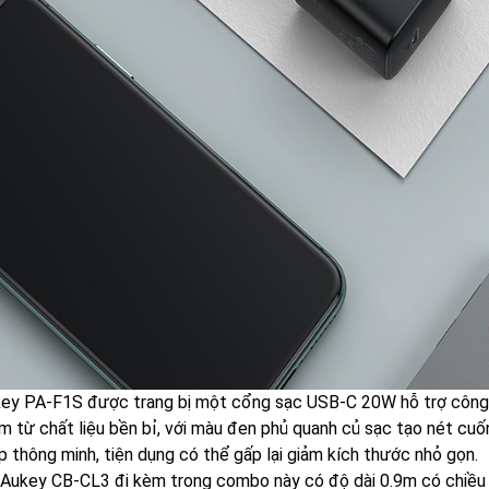
ey PA-F1S được trang bị một cổng sạc USB-C 20W hỗ trợ công ngh
̀m từ chất liệu bền bỉ, với màu đen phủ quanh củ sạc tạo nét c
p thông minh, tiện dụng có thể gấp lại giảm kích thước nhỏ gọn.
 Aukey CB-CL3 đi kèm trong combo này có độ dài 0.9m có chiều 