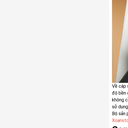
Về cáp 
độ bền 
không c
sử dụng
Bộ sản 
Xoansto