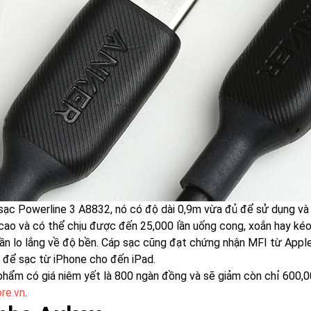
sạc Powerline 3 A8832, nó có độ dài 0,9m vừa đủ để sử dụng và 
cao và có thể chịu được đến 25,000 lần uống cong, xoắn hay kéo
ần lo lắng về độ bền. Cáp sạc cũng đạt chứng nhận MFI từ Apple
 để sạc từ iPhone cho đến iPad.
phẩm có giá niêm yết là 800 ngàn đồng và sẽ giảm còn chỉ 600,0
re.vn
.