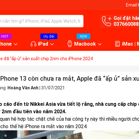
Email 
Gọi đặt hà
037660088
HOT
Ưu đãi
NEW
Phone
iPad
Macbook
iMac |
e đã “ấp ủ” sản xuất chip 2nm cho iPhone 2024
iPhone 13 còn chưa ra mắt, Apple đã “ấp ủ” sản x
ăng:
Hoàng Vân Anh
|
31/07/2021
 cáo đến từ Nikkei Asia vừa tiết lộ rằng, nhà cung cấp chip
ý 2nm đầu tiên vào năm 2024.
quan hệ hợp tác chặt chẽ của hai công ty này thì nhiều người cho
 cho thế hệ iPhone ra mắt vào năm 2024.