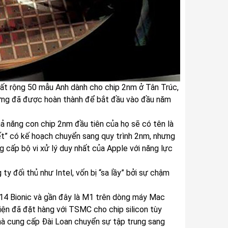
t rộng 50 mẫu Anh dành cho chip 2nm ở Tân Trúc,
 dựng đã được hoàn thành để bắt đầu vào đầu năm
ả năng con chip 2nm đầu tiên của họ sẽ có tên là
ết” có kế hoạch chuyển sang quy trình 2nm, nhưng
 cấp bộ vi xử lý duy nhất của Apple với năng lực
y đối thủ như Intel, vốn bị “sa lầy” bởi sự chậm
 A14 Bionic và gần đây là M1 trên dòng máy Mac
iện đã đặt hàng với TSMC cho chip silicon tùy
nhà cung cấp Đài Loan chuyển sự tập trung sang