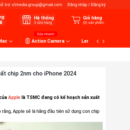
hỗ trợ:
xtmedia.group@gmail.com
Đăng nhập
/
Đăng ký
ng
Hệ thống
Giỏ hàng
8
3
cửa hàng
(
0
) sản phẩm
Sửa nhanh
 Mac
Action Camera
Lens máy ảnh
uất chip 2nm cho iPhone 2024
 của
Apple
là TSMC đang có kế hoạch sản xuất
 rằng, Apple sẽ là hãng đầu tiên sử dụng con chip