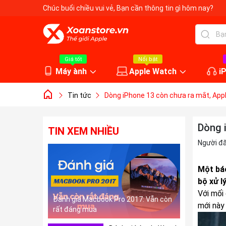
Chúc buổi chiều vui vẻ
, Bạn cần thông tin gì hôm nay?
Giá tốt
Nổi bật
Máy ành
Apple Watch
i
Tin tức
Dòng iPhone 13 còn chưa ra mắt, Appl
Dòng 
TIN XEM NHIỀU
Người đ
Một báo
bộ xử l
Với mối 
Đánh giá Macbook Pro 2017: Vẫn còn
mới này
rất đáng mua