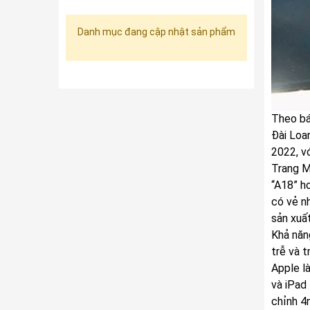
Danh mục đang cập nhật sản phẩm
Theo bá
Đài Loa
2022, v
Trang M
“A18” h
có vẻ n
sản xuấ
Khả năn
trễ và t
Apple l
và iPad
chỉnh 4