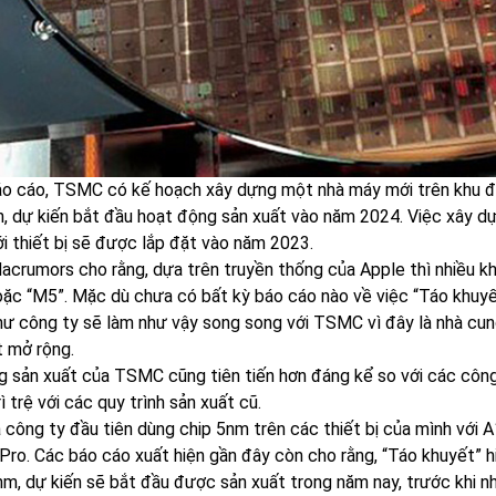
o cáo, TSMC có kế hoạch xây dựng một nhà máy mới trên khu đấ
n, dự kiến ​​bắt đầu hoạt động sản xuất vào năm 2024. Việc xây
ới thiết bị sẽ được lắp đặt vào năm 2023.
acrumors cho rằng, dựa trên truyền thống của Apple thì nhiều kh
oặc “M5”. Mặc dù chưa có bất kỳ báo cáo nào về việc “Táo khuy
hư công ty sẽ làm như vậy song song với TSMC vì đây là nhà cung
t mở rộng.
g sản xuất của TSMC cũng tiên tiến hơn đáng kể so với các công t
rì trệ với các quy trình sản xuất cũ.
à công ty đầu tiên dùng chip 5nm trên các thiết bị của mình với
 Pro. Các báo cáo xuất hiện gần đây còn cho rằng, “Táo khuyết” h
nm, dự kiến ​​sẽ bắt đầu được sản xuất trong năm nay, trước khi 