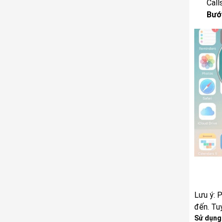
Call
Bướ
Lưu ý: 
đến. Tuy
Sử dụng