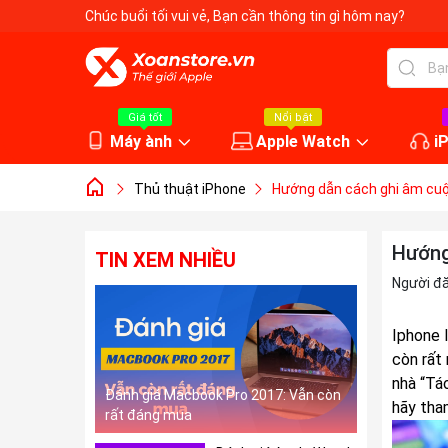
Chúc buổi tối vui vẻ
, Bạn cần thông tin gì hôm nay?
Giá tốt
Nổi bật
Máy ành
Apple Watch
i
Thủ thuật iPhone
Hướng dẫn cách ghi âm cuộc
Hướng
TIN XEM NHIỀU
Người đ
Iphone
l
còn rất 
nhà “Tá
Đánh giá Macbook Pro 2017: Vẫn còn
hãy tha
rất đáng mua