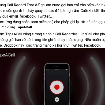
dụng Call Record Free để ghi âm cuộc gọi bạn chỉ cần bấm vào bi
u muốn gọi đi thì hãy quay số sau đó bấm ghi âm. Cuối khi kết th
y qua email, facebook, Twitter,…
ột ứng dụng hoàn toàn miễn phí, cho phép ghi lại tất cả các gọi 
 ứng dụng TapeACall
m TapeACall cũng tương tự như Call Recorder – IntCall cho phép
hông giới hạn về số lượng file ghi âm hay thời lượng. Nếu muốn bạn
e, Dropbox hay các trang mạng xã hội như Twitter, Facebook.