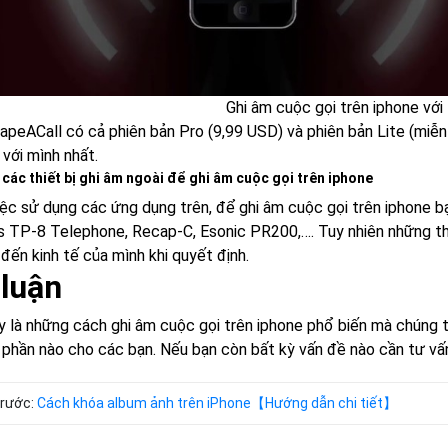
Ghi âm cuộc gọi trên iphone với
TapeACall có cả phiên bản Pro (9,99 USD) và phiên bản Lite (miễn
với mình nhất.
các thiết bị ghi âm ngoài để ghi âm cuộc gọi trên iphone
iệc sử dụng các ứng dụng trên, để ghi âm cuộc gọi trên iphone bạ
 TP-8 Telephone, Recap-C, Esonic PR200,…. Tuy nhiên những thi
đến kinh tế của mình khi quyết định.
 luận
y là những cách ghi âm cuộc gọi trên iphone phổ biến mà chúng t
 phần nào cho các bạn. Nếu bạn còn bất kỳ vấn đề nào cần tư vấn,
trước:
Cách khóa album ảnh trên iPhone【Hướng dẫn chi tiết】