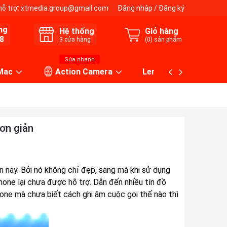
hỗ trợ:
xtmedia.group@gmail.com
Đăng nhập
/
Đăng ký
ng
Hệ thống
Giỏ hàng
8
3
cửa hàng
(
0
) sản phẩm
Sửa nhanh
 Mac
Action Camera
Lens máy ảnh
ơn giản
ện nay. Bởi nó không chỉ đẹp, sang mà khi sử dụng
hone lại chưa được hỗ trợ. Dẫn đến nhiều tín đồ
hone mà chưa biết cách ghi âm cuộc gọi thế nào thì