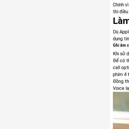
Chính vì
thì điề
Làm
Dù Appl
dụng tí
Ghi âm c
Khi sử 
Để có t
call op
phím 4 
Đồng th
Voice lạ