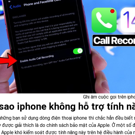
Ghi âm cuộc gọi trên iph
 sao iphone không hỗ trợ tính n
 những bạn sử dụng dòng điện thoại iphone thì chắc hẳn đều biết 
 được giải thích là do
chính sách bảo mật của Apple
. Ở một số 
 Apple khó kiểm soát được tính năng này trên hệ điều hành của