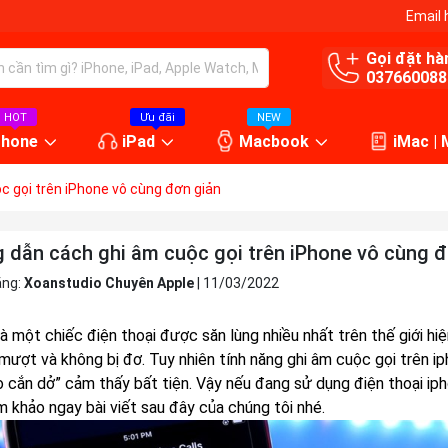
Email 
Gọi đặt hà
037660088
HOT
Ưu đãi
NEW
Phone
iPad
Macbook
iMac |
 gọi trên iPhone vô cùng đơn giản
 dẫn cách ghi âm cuộc gọi trên iPhone vô cùng đ
ăng:
Xoanstudio Chuyên Apple
|
11/03/2022
à một chiếc điện thoại được săn lùng nhiều nhất trên thế giới hi
mượt và không bị đơ. Tuy nhiên tính năng ghi âm cuộc gọi trên ip
o cắn dở” cảm thấy bất tiện. Vậy nếu đang sử dụng điện thoại ip
m khảo ngay bài viết sau đây của chúng tôi nhé.