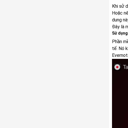
Khi sử 
Hoặc nế
dung nà
Đây là m
Sử dụng
Phần mề
tế. Nó k
Evernot