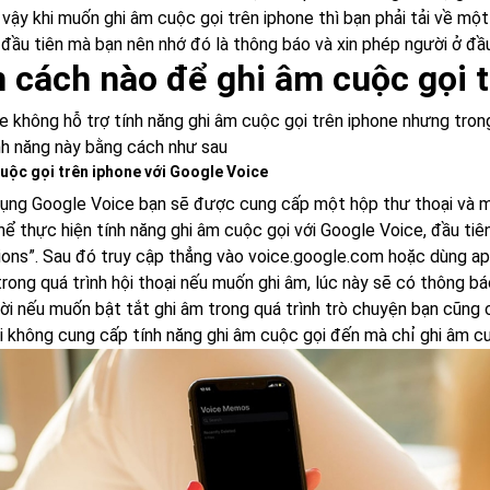
 vậy khi muốn ghi âm cuộc gọi trên iphone thì bạn phải tải về mộ
u đầu tiên mà bạn nên nhớ đó là thông báo và xin phép người ở đầ
 cách nào để ghi âm cuộc gọi t
e không hỗ trợ tính năng ghi âm cuộc gọi trên iphone nhưng tron
nh năng này bằng cách như sau
uộc gọi trên iphone với Google Voice
dụng Google Voice bạn sẽ được cung cấp một hộp thư thoại và mộ
hể thực hiện tính năng ghi âm cuộc gọi với Google Voice, đầu ti
tions”. Sau đó truy cập thẳng vào
voice.google.com
hoặc dùng app
trong quá trình hội thoại nếu muốn ghi âm, lúc này sẽ có thông b
ời nếu muốn bật tắt ghi âm trong quá trình trò chuyện bạn cũng 
i không cung cấp tính năng ghi âm cuộc gọi đến mà chỉ ghi âm cuộ