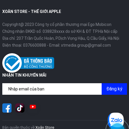
XOĂN STORE - THẾ GIỚI APPLE
Copyright@ 2023 Công ty cổ phần thương mại Ego Mobicon
Chứng nhận ĐKKD số: 038828xxxx do sở KH & ĐT TP.Hà Nội cấp
Địa chỉ: 207 Trần Quốc Hoàn, P.Dịch Vọng Hậu, Q.Cầu Giấy, Hà Nội
Điện thoại:
0376600888
- Email:
xtmedia.group@gmail.com
NHẬN TIN KHUYẾN MÃI
Đăng ký
Bản quyền thuộc về
Xoăn Store