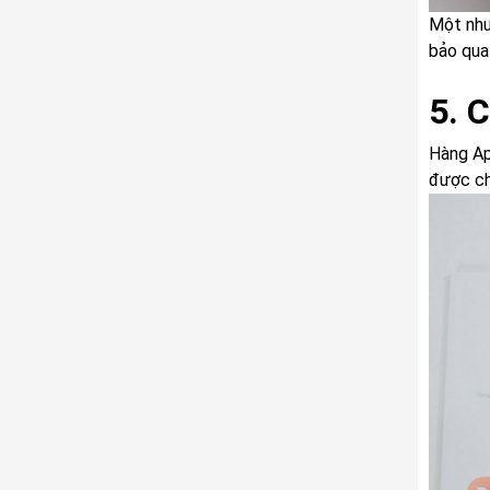
Một như
bảo qua
5. 
Hàng Ap
được ch