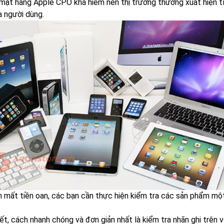
mặt hàng Apple CPO khá hiếm nên thị trường thường xuất hiện 
a người dùng.
h mất tiền oan, các bạn cần thực hiện kiểm tra các sản phẩm mộ
:
ết, cách nhanh chóng và đơn giản nhất là kiểm tra nhãn ghi trê