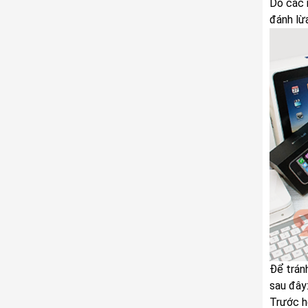
Do các 
đánh lừ
Để trán
sau đây
Trước h