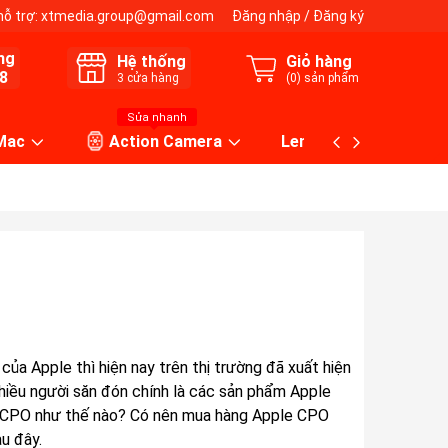
hỗ trợ:
xtmedia.group@gmail.com
Đăng nhập
/
Đăng ký
ng
Hệ thống
Giỏ hàng
8
3
cửa hàng
(
0
) sản phẩm
Sửa nhanh
 Mac
Action Camera
Lens máy ảnh
a Apple thì hiện nay trên thị trường đã xuất hiện
nhiều người săn đón chính là các sản phẩm Apple
e CPO như thế nào? Có nên mua hàng Apple CPO
au đây.