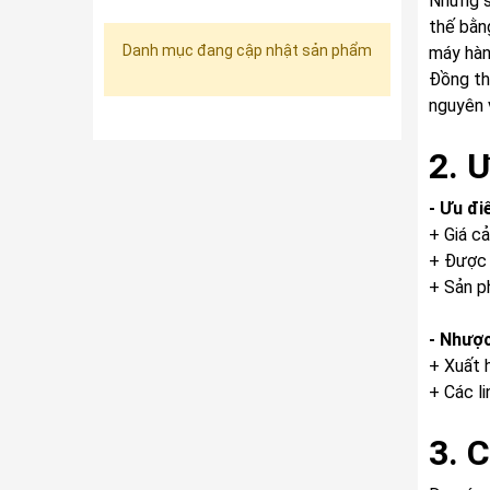
Những s
thế bằn
Danh mục đang cập nhật sản phẩm
máy hàn
Đồng th
nguyên 
2. 
- Ưu đi
+ Giá c
+ Được 
+ Sản p
- Nhượ
+ Xuất 
+ Các l
3. 