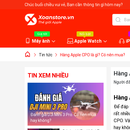
Chúc buổi chiều vui vẻ
, Bạn cần thông tin gì hôm nay?
Giá tốt
Nổi bật
Máy ành
Apple Watch
i
Tin tức
Hàng Apple CPO là gì? Có nên mua?
Hàng 
TIN XEM NHIỀU
Người đ
Hàng 
Để đáp 
rất nhi
Đánh giá DJI Mini 3 Pro. Có nên mua
CPO. Vậ
hay không?
hay khôn