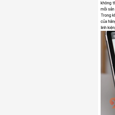
không t
mỗi sản
Trong k
của hãn
linh ki