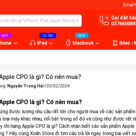
Email 
Gọi đặt hà
037660088
HOT
Ưu đãi
NEW
Phone
iPad
Macbook
iMac |
Apple CPO là gì? Có nên mua?
ăng:
Nguyễn Trọng Hải
|
03/02/2024
Apple CPO là gì? Có nên mua?
ứng được lượng nhu cầu rất lớn cho người mua về các sản phẩm củ
ều loại máy khác nhau, nổi bật trong số đó và cũng như được rất 
y thì hàng Apple CPO là gì? Cách nhận biết các sản phẩm Appl
g ? Hãy cùng Xoăn Store đi tìm câu trả lời ngay trong bài viết s