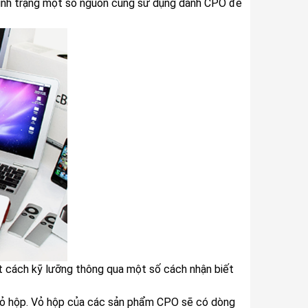
tình trạng một số nguồn cung sử dụng danh CPO để
t cách kỹ lưỡng thông qua một số cách nhận biết
n vỏ hộp. Vỏ hộp của các sản phẩm CPO sẽ có dòng