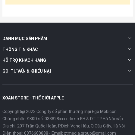
DANH MỤC SẢN PHẨM
THÔNG TIN KHÁC
HỖ TRỢ KHÁCH HÀNG
GỌI TƯ VẤN & KHIẾU NẠI
XOĂN STORE - THẾ GIỚI APPLE
Copyright@ 2023 Công ty cổ phần thương mại Ego Mobicon
Chứng nhận ĐKKD số: 038828xxxx do sở KH & ĐT TP.Hà Nội cấp
Địa chỉ: 207 Trần Quốc Hoàn, P.Dịch Vọng Hậu, Q.Cầu Giấy, Hà Nội
Điện thoại:
0376600888
- Email:
xtmedia.group@gmail.com