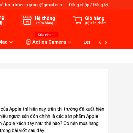
hỗ trợ:
xtmedia.group@gmail.com
Đăng nhập
/
Đăng ký
ng
Hệ thống
Giỏ hàng
8
3
cửa hàng
(
0
) sản phẩm
Sửa nhanh
 Mac
Action Camera
Lens máy ảnh
a Apple thì hiện nay trên thị trường đã xuất hiện
nhiều người săn đón chính là các sản phẩm Apple
hẩm Apple xách tay như thế nào? Có nên mua hàng
rong bài viết sau đây.