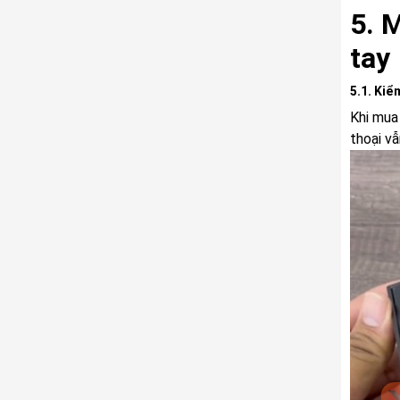
5. 
tay
5.1. Kiể
Khi mua
thoại vẫ