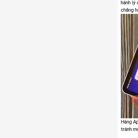
hành lý
chăng h
Hàng Ap
tránh m