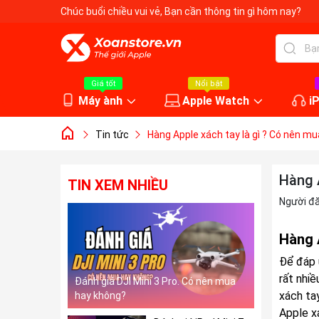
Chúc buổi chiều vui vẻ
, Bạn cần thông tin gì hôm nay?
Giá tốt
Nổi bật
Máy ành
Apple Watch
i
Tin tức
Hàng Apple xách tay là gì ? Có nên mu
Hàng A
TIN XEM NHIỀU
Người đ
Hàng A
Để đáp 
rất nhi
Đánh giá DJI Mini 3 Pro. Có nên mua
xách ta
hay không?
Apple xá