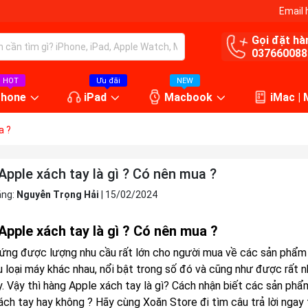
Email 
Gọi đặt hà
037660088
HOT
Ưu đãi
NEW
Phone
iPad
Macbook
iMac |
a ?
pple xách tay là gì ? Có nên mua ?
ăng:
Nguyễn Trọng Hải
|
15/02/2024
pple xách tay là gì ? Có nên mua ?
ứng được lượng nhu cầu rất lớn cho người mua về các sản phẩm củ
ều loại máy khác nhau, nổi bật trong số đó và cũng như được rất 
y. Vậy thì hàng Apple xách tay là gì? Cách nhận biết các sản p
ch tay hay không ? Hãy cùng Xoăn Store đi tìm câu trả lời ngay t