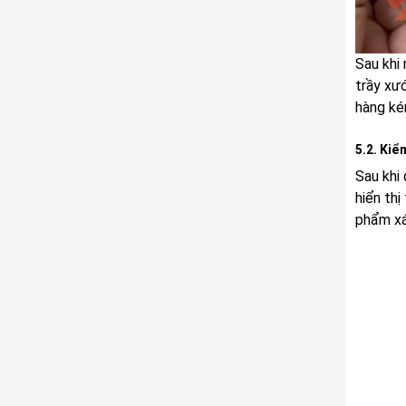
Sau khi
trầy xướ
hàng ké
5.2. Kiể
Sau khi 
hiển th
phẩm xá