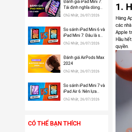
Đánh giá iPad Mini 7:
1. 
Tái định nghĩa dòng
iPad Mini
Chủ Nhật, 26/07/2026
Hàng Ap
các nhà
So sánh iPad Mini 6 và
Apple tr
iPad Mini 7: Đâu là sự
Hầu hết
khác biệt?
Chủ Nhật, 26/07/2026
quyền.
Đánh giá AirPods Max
2024
Chủ Nhật, 26/07/2026
So sánh iPad Mini 7 và
iPad Air 6: Nên lựa
chọn tablet nào?
Chủ Nhật, 26/07/2026
CÓ THỂ BẠN THÍCH