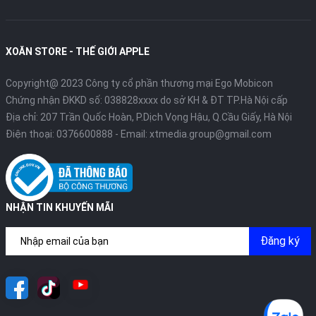
XOĂN STORE - THẾ GIỚI APPLE
Copyright@ 2023 Công ty cổ phần thương mại Ego Mobicon
Chứng nhận ĐKKD số: 038828xxxx do sở KH & ĐT TP.Hà Nội cấp
Địa chỉ: 207 Trần Quốc Hoàn, P.Dịch Vọng Hậu, Q.Cầu Giấy, Hà Nội
Điện thoại:
0376600888
- Email:
xtmedia.group@gmail.com
NHẬN TIN KHUYẾN MÃI
Đăng ký