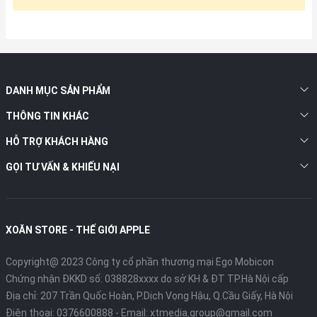
DANH MỤC SẢN PHẨM
THÔNG TIN KHÁC
HỖ TRỢ KHÁCH HÀNG
GỌI TƯ VẤN & KHIẾU NẠI
XOĂN STORE - THẾ GIỚI APPLE
Copyright@ 2023 Công ty cổ phần thương mại Ego Mobicon
Chứng nhận ĐKKD số: 038828xxxx do sở KH & ĐT TP.Hà Nội cấp
Địa chỉ: 207 Trần Quốc Hoàn, P.Dịch Vọng Hậu, Q.Cầu Giấy, Hà Nội
Điện thoại:
0376600888
- Email:
xtmedia.group@gmail.com