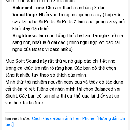
Mục Tune Audio For có 3 lựa chọn
Balanced Tone
: Cho âm thanh cân bằng 3 dải
Vocal Rage
: Nhấn vào trung âm, giọng ca sỹ ( hợp với
các tai nghe AirPods, AirPods 2 làm cho giọng ca sỹ nổi
khối, đầy đặn hơn)
Brightness
: làm cho tổng thể chất âm tai nghe trở nên
sáng hơn, nhất là ở dải cao ( mình nghĩ hợp với các tai
nghe của Beats vì bass nhiều)
Mục Soft Sound này rất thú vị, nó giúp các chi tiết nhỏ
trong ca khúc trở nên rõ ràng hơn. Các bạn có thể chọn
tăng ít nhiều tuỳ theo sở thích của mình.
Mình thử trải nghiệm nguyên ngày qua và thấy có tác dụng
cải thiện rõ rệt. Riêng cá nhân mình thì chọn Balanced với
Slight. Các bạn có tai nghe thì cứ thử qua lại thấy set up
sao hợp tai là được.
Bài viết trước:
Cách khóa album ảnh trên iPhone【Hướng dẫn chi
tiết】