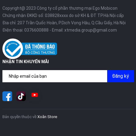
Copyright@ 2023 Công ty cổ phần thương mại Ego Mobicon
Chứng nhận ĐKKD số: 038828xxxx do sở KH & ĐT TP.Hà Nội cấp
Địa chỉ: 207 Trần Quốc Hoàn, P.Dịch Vọng Hậu, Q.Cầu Giấy, Hà Nội
Điện thoại:
0376600888
- Email:
xtmedia.group@gmail.com
NHẬN TIN KHUYẾN MÃI
Đăng ký
Bản quyền thuộc về
Xoăn Store