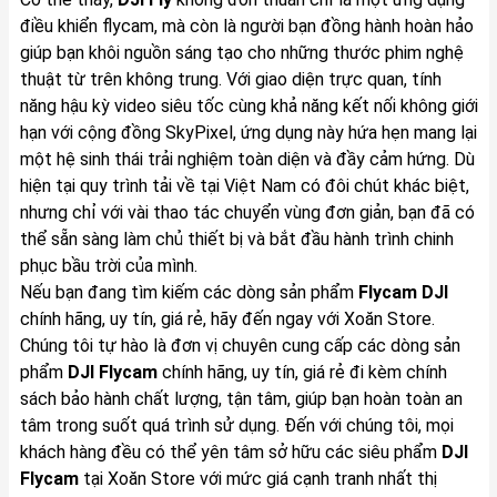
điều khiển flycam, mà còn là người bạn đồng hành hoàn hảo
giúp bạn khôi nguồn sáng tạo cho những thước phim nghệ
thuật từ trên không trung. Với giao diện trực quan, tính
năng hậu kỳ video siêu tốc cùng khả năng kết nối không giới
hạn với cộng đồng SkyPixel, ứng dụng này hứa hẹn mang lại
một hệ sinh thái trải nghiệm toàn diện và đầy cảm hứng. Dù
hiện tại quy trình tải về tại Việt Nam có đôi chút khác biệt,
nhưng chỉ với vài thao tác chuyển vùng đơn giản, bạn đã có
thể sẵn sàng làm chủ thiết bị và bắt đầu hành trình chinh
phục bầu trời của mình.
Nếu bạn đang tìm kiếm các dòng sản phẩm
Flycam DJI
chính hãng, uy tín, giá rẻ, hãy đến ngay với Xoăn Store.
Chúng tôi tự hào là đơn vị chuyên cung cấp các dòng sản
phẩm
DJI Flycam
chính hãng, uy tín, giá rẻ đi kèm chính
sách bảo hành chất lượng, tận tâm, giúp bạn hoàn toàn an
tâm trong suốt quá trình sử dụng. Đến với chúng tôi, mọi
khách hàng đều có thể yên tâm sở hữu các siêu phẩm
DJI
Flycam
tại Xoăn Store với mức giá cạnh tranh nhất thị