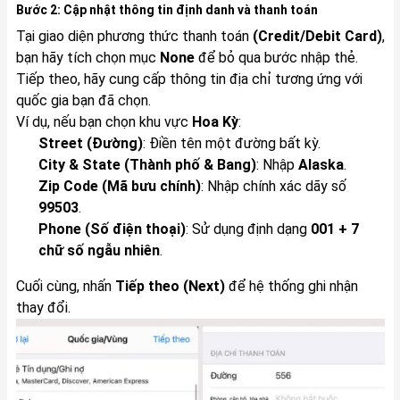
Bước 2: Cập nhật thông tin định danh và thanh toán
Tại giao diện phương thức thanh toán
(Credit/Debit Card)
,
bạn hãy tích chọn mục
None
để bỏ qua bước nhập thẻ.
Tiếp theo, hãy cung cấp thông tin địa chỉ tương ứng với
quốc gia bạn đã chọn.
Ví dụ, nếu bạn chọn khu vực
Hoa Kỳ
:
Street (Đường)
: Điền tên một đường bất kỳ.
City & State (Thành phố & Bang)
: Nhập
Alaska
.
Zip Code (Mã bưu chính)
: Nhập chính xác dãy số
99503
.
Phone (Số điện thoại)
: Sử dụng định dạng
001 + 7
chữ số ngẫu nhiên
.
Cuối cùng, nhấn
Tiếp theo (Next)
để hệ thống ghi nhận
thay đổi.