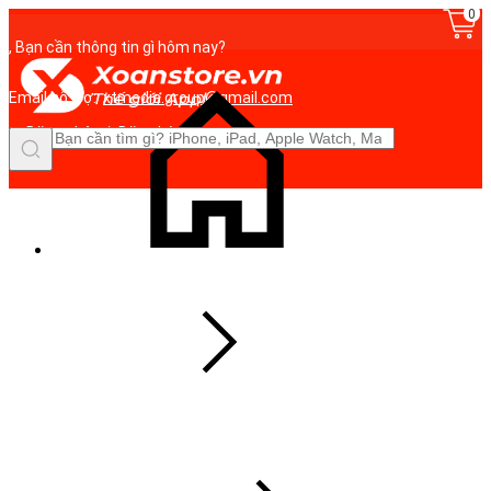
0
, Bạn cần thông tin gì hôm nay?
Email hỗ trợ:
xtmedia.group@gmail.com
Đăng nhập
/
Đăng ký