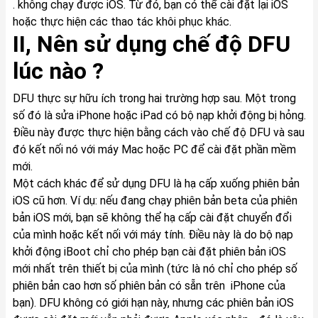
. không chạy được iOS. Từ đó, bạn có thể cài đặt lại iOS
hoặc thực hiện các thao tác khôi phục khác.
II, Nên sử dụng chế độ DFU
lúc nào ?
DFU thực sự hữu ích trong hai trường hợp sau. Một trong
số đó là sửa iPhone hoặc iPad có bộ nạp khởi động bị hỏng.
Điều này được thực hiện bằng cách vào chế độ DFU và sau
đó kết nối nó với máy Mac hoặc PC để cài đặt phần mềm
mới.
Một cách khác để sử dụng DFU là hạ cấp xuống phiên bản
iOS cũ hơn. Ví dụ: nếu đang chạy phiên bản beta của phiên
bản iOS mới, bạn sẽ không thể hạ cấp cài đặt chuyển đổi
của mình hoặc kết nối với máy tính. Điều này là do bộ nạp
khởi động iBoot chỉ cho phép bạn cài đặt phiên bản iOS
mới nhất trên thiết bị của mình (tức là nó chỉ cho phép số
phiên bản cao hơn số phiên bản có sẵn trên iPhone của
bạn). DFU không có giới hạn này, nhưng các phiên bản iOS