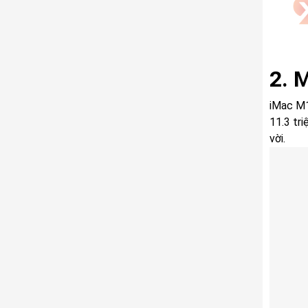
2. 
iMac M1 
11.3 tri
vời.