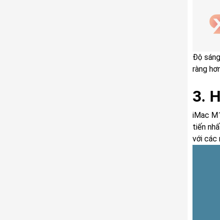
Độ sáng 
ràng hơn
3. 
iMac M1
tiến nhấ
với các 