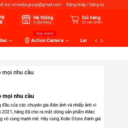
hỗ trợ:
xtmedia.group@gmail.com
Đăng nhập
/
Đăng ký
ng
Hệ thống
Giỏ hàng
8
3
cửa hàng
(
0
) sản phẩm
Sửa nhanh
 Mac
Action Camera
Lens máy ảnh
o mọi nhu cầu
o mọi nhu cầu
g đầu của các chuyên gia điện ảnh và nhiếp ảnh vì
năm 2021, hãng đã cho ra mắt dòng sản phẩm iMac
ăng vô cùng mạnh mẽ. Hãy cùng Xoăn Store đánh giá