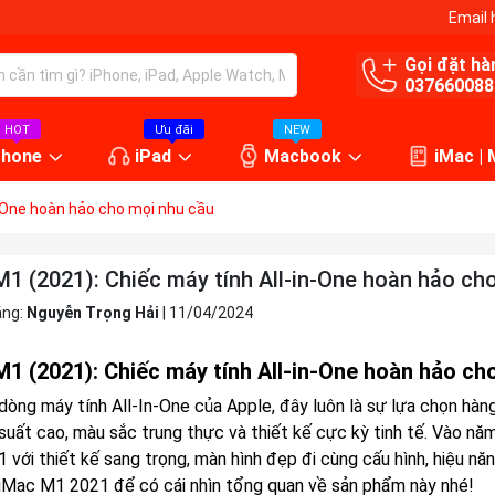
Email 
Gọi đặt hà
037660088
HOT
Ưu đãi
NEW
Phone
iPad
Macbook
iMac |
n-One hoàn hảo cho mọi nhu cầu
M1 (2021): Chiếc máy tính All-in-One hoàn hảo ch
ăng:
Nguyễn Trọng Hải
|
11/04/2024
M1 (2021): Chiếc máy tính All-in-One hoàn hảo ch
 dòng máy tính All-In-One của Apple, đây luôn là sự lựa chọn hàn
 suất cao, màu sắc trung thực và thiết kế cực kỳ tinh tế. Vào 
 với thiết kế sang trọng, màn hình đẹp đi cùng cấu hình, hiệu n
t iMac M1 2021 để có cái nhìn tổng quan về sản phẩm này nhé!