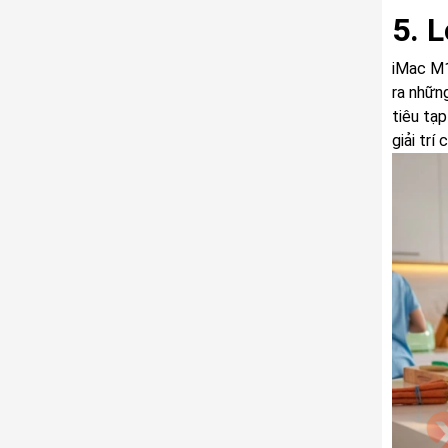
5. 
iMac M1
ra nhữn
tiêu tạ
giải trí