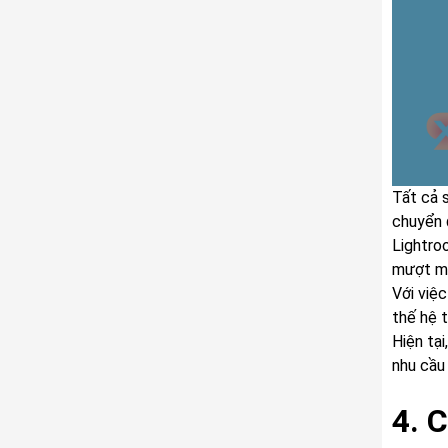
Tất cả 
chuyển 
Lightro
mượt mà
Với việ
thế hệ t
Hiện tạ
nhu cầu
4. 