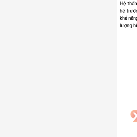
Hệ thốn
hệ trước
khả năn
lượng h