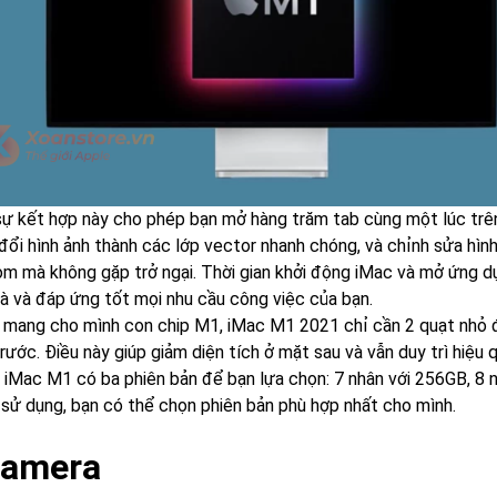
sự kết hợp này cho phép bạn mở hàng trăm tab cùng một lúc trên 
đổi hình ảnh thành các lớp vector nhanh chóng, và chỉnh sửa hì
om mà không gặp trở ngại. Thời gian khởi động iMac và mở ứng dụ
 và đáp ứng tốt mọi nhu cầu công việc của bạn.
c mang cho mình con chip M1, iMac M1 2021 chỉ cần 2 quạt nhỏ đ
rước. Điều này giúp giảm diện tích ở mặt sau và vẫn duy trì hiệu 
i, iMac M1 có ba phiên bản để bạn lựa chọn: 7 nhân với 256GB, 8
 sử dụng, bạn có thể chọn phiên bản phù hợp nhất cho mình.
Camera