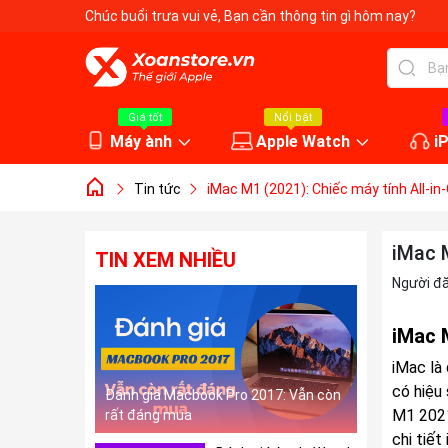
Chúc buổi trưa vui vẻ
, Bạn cần thông tin gì hôm nay?
Giá tốt
Nổi bật
Máy ành
Apple Watch
i
Tin tức
iMac M1 (2021): Chiếc máy tính All-i
iMac 
TIN XEM NHIỀU
Người đ
iMac 
iMac là
có hiệu
Đánh giá Macbook Pro 2017: Vẫn còn
M1 2021
rất đáng mua
chi tiế