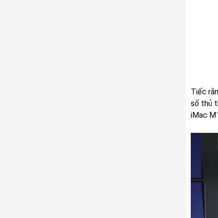
Tiếc rằ
số thủ 
iMac M1