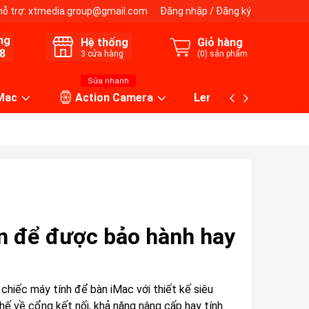
hỗ trợ:
xtmedia.group@gmail.com
Đăng nhập
/
Đăng ký
ng
Hệ thống
Giỏ hàng
8
3
cửa hàng
(
0
) sản phẩm
Sửa nhanh
 Mac
Action Camera
Lens máy ảnh
iện để được bảo hành hay
 chiếc máy tính để bàn iMac với thiết kế siêu
hế về cổng kết nối, khả năng nâng cấp hay tính