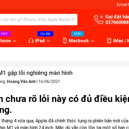
Email 
Gọi đặt hà
037660088
HOT
Ưu đãi
NEW
Phone
iPad
Macbook
iMac |
M1 gặp lỗi nghiêng màn hình
ăng:
Hoàng Vân Anh
|
16/06/2021
n chưa rõ lỗi này có đủ điều k
ng.
i tháng 4 vừa qua, Apple đã chính thức tung ra phiên bản mới của
hip M1 và màn hình 24 inch. Mặc dù vẫn còn tồn tại một số hạn c