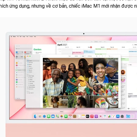
hích ứng dụng, nhưng về cơ bản, chiếc iMac M1 mới nhận được nh