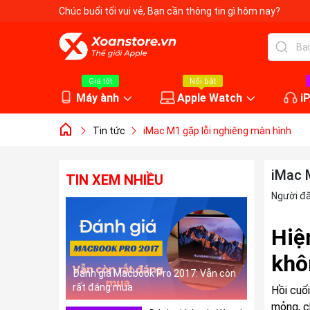
Chúc buổi tối vui vẻ
, Bạn cần thông tin gì hôm nay?
Giá tốt
Nổi bật
Máy ành
Apple Watch
i
Tin tức
iMac M1 gặp lỗi nghiêng màn hình
iMac 
TIN XEM NHIỀU
Người đ
Hiệ
khô
Đánh giá Macbook Pro 2017: Vẫn còn
rất đáng mua
Hồi cuố
mỏng, c