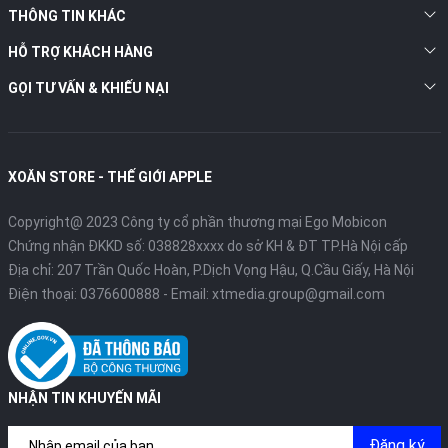
THÔNG TIN KHÁC
HỖ TRỢ KHÁCH HÀNG
GỌI TƯ VẤN & KHIẾU NẠI
XOĂN STORE - THẾ GIỚI APPLE
Copyright@ 2023 Công ty cổ phần thương mại Ego Mobicon
Chứng nhận ĐKKD số: 038828xxxx do sở KH & ĐT TP.Hà Nội cấp
Địa chỉ: 207 Trần Quốc Hoàn, P.Dịch Vọng Hậu, Q.Cầu Giấy, Hà Nội
Điện thoại:
0376600888
- Email:
xtmedia.group@gmail.com
NHẬN TIN KHUYẾN MÃI
Đăng ký