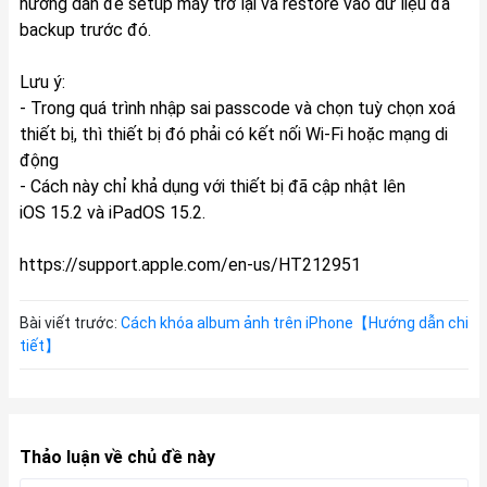
hướng dẫn để setup máy trở lại và restore vào dữ liệu đã
backup trước đó.
Lưu ý:
- Trong quá trình nhập sai passcode và chọn tuỳ chọn xoá
thiết bị, thì thiết bị đó phải có kết nối Wi-Fi hoặc mạng di
động
- Cách này chỉ khả dụng với thiết bị đã cập nhật lên
iOS 15.2 và iPadOS 15.2.
https://support.apple.com/en-us/HT212951
Bài viết trước:
Cách khóa album ảnh trên iPhone【Hướng dẫn chi
tiết】
Thảo luận về chủ đề này