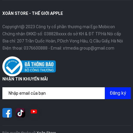
XOĂN STORE - THẾ GIỚI APPLE
Copyright@ 2023 Công ty cổ phần thương mại Ego Mobicon
Chứng nhận ĐKKD số: 038828xxxx do sở KH & ĐT TP.Hà Nội cấp
Địa chỉ: 207 Trần Quốc Hoàn, P.Dịch Vọng Hậu, Q.Cầu Giấy, Hà Nội
Điện thoại:
0376600888
- Email:
xtmedia.group@gmail.com
NHẬN TIN KHUYẾN MÃI
Đăng ký
Bản quyền thuộc về
Xoăn Store