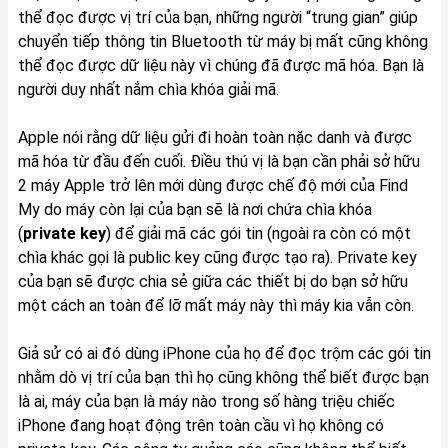
thể đọc được vị trí của bạn, những người “trung gian” giúp
chuyển tiếp thông tin Bluetooth từ máy bị mất cũng không
thể đọc được dữ liệu này vì chúng đã được mã hóa. Bạn là
người duy nhất nắm chìa khóa giải mã.
Apple nói rằng dữ liệu gửi đi hoàn toàn nặc danh và được
mã hóa từ đầu đến cuối. Điều thú vị là bạn cần phải sở hữu
2 máy Apple trở lên mới dùng được chế độ mới của Find
My do máy còn lại của bạn sẽ là nơi chứa chìa khóa
(
private key
) để giải mã các gói tin (ngoài ra còn có một
chìa khác gọi là public key cũng được tạo ra). Private key
của bạn sẽ được chia sẻ giữa các thiết bị do bạn sở hữu
một cách an toàn để lỡ mất máy này thì máy kia vẫn còn.
Giả sử có ai đó dùng iPhone của họ để đọc trộm các gói tin
nhằm dò vị trí của bạn thì họ cũng không thể biết được bạn
là ai, máy của bạn là máy nào trong số hàng triệu chiếc
iPhone đang hoạt động trên toàn cầu vì họ không có